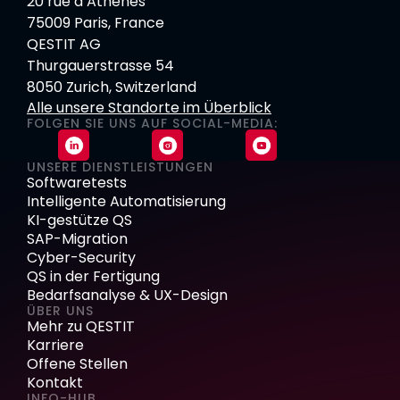
20 rue d’Athènes
75009 Paris, France
QESTIT AG
Thurgauerstrasse 54
8050 Zurich, Switzerland
Alle unsere Standorte im Überblick
FOLGEN SIE UNS AUF SOCIAL-MEDIA:
UNSERE DIENSTLEISTUNGEN
Softwaretests
Intelligente Automatisierung
KI-gestütze QS
SAP-Migration
Cyber-Security
QS in der Fertigung
Bedarfsanalyse & UX-Design
ÜBER UNS
Mehr zu QESTIT
Karriere
Offene Stellen
Kontakt
INFO-HUB