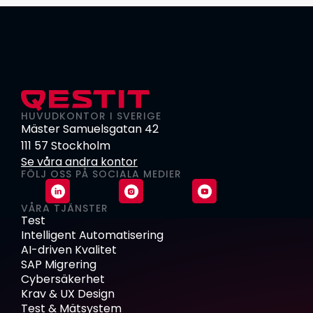
HUVUDKONTOR I SVERIGE
Mäster Samuelsgatan 42
111 57 Stockholm
Se våra andra kontor
FÖLJ OSS PÅ SOCIALA MEDIER
VÅRA TJÄNSTER
Test
Intelligent Automatisering
AI-driven Kvalitet
SAP Migrering
Cybersäkerhet
Krav & UX Design
Test & Mätsystem