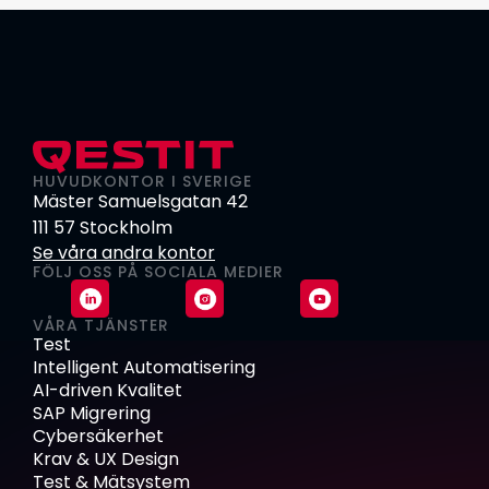
HUVUDKONTOR I SVERIGE
Mäster Samuelsgatan 42
111 57 Stockholm
Se våra andra kontor
FÖLJ OSS PÅ SOCIALA MEDIER
VÅRA TJÄNSTER
Test
Intelligent Automatisering
AI-driven Kvalitet
SAP Migrering
Cybersäkerhet
Krav & UX Design
Test & Mätsystem