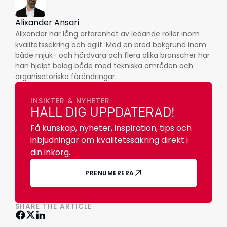
Alixander Ansari
Alixander har lång erfarenhet av ledande roller inom
kvalitetssäkring och agilt. Med en bred bakgrund inom
både mjuk- och hårdvara och flera olika branscher har
han hjälpt bolag både med tekniska områden och
organisatoriska förändringar.
INSIKTER & NYHETER
HÅLL DIG UPPDATERAD!
Få kunskap, nyheter, inspiration, tips och
inbjudningar om kvalitetssäkring direkt i
din inkorg.
PRENUMERERA
SHARE THE ARTICLE