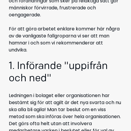
och förändringar som sker på felaktiga sätt gör
människor förvirrade, frustrerade och
oengagerade.
För att göra arbetet enklare kommer här några
av de vanligaste fallgroparna vi ser att man
hamnar i och som vi rekommenderar att
undvika.
1. Införande "uppifrån
och ned"
Ledningen i bolaget eller organisationen har
bestämt sig för att agilt är det nya svarta och nu
ska alla bli agila! Man tar beslut om en viss
metod som ska införas över hela organisationen.
Det görs ofta helt utan att involvera
medarbetare varken i beslutet eller för val av