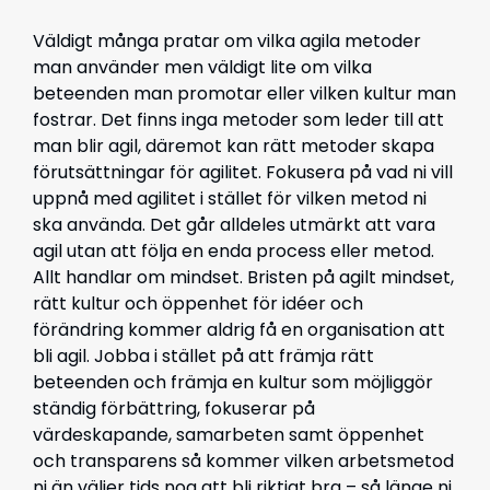
Väldigt många pratar om vilka agila metoder
man använder men väldigt lite om vilka
beteenden man promotar eller vilken kultur man
fostrar. Det finns inga metoder som leder till att
man blir agil, däremot kan rätt metoder skapa
förutsättningar för agilitet. Fokusera på vad ni vill
uppnå med agilitet i stället för vilken metod ni
ska använda. Det går alldeles utmärkt att vara
agil utan att följa en enda process eller metod.
Allt handlar om mindset. Bristen på agilt mindset,
rätt kultur och öppenhet för idéer och
förändring kommer aldrig få en organisation att
bli agil. Jobba i stället på att främja rätt
beteenden och främja en kultur som möjliggör
ständig förbättring, fokuserar på
värdeskapande, samarbeten samt öppenhet
och transparens så kommer vilken arbetsmetod
ni än väljer tids nog att bli riktigt bra – så länge ni