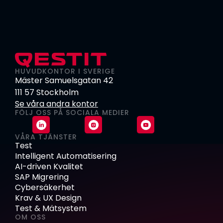
HUVUDKONTOR I SVERIGE
Mäster Samuelsgatan 42
111 57 Stockholm
Se våra andra kontor
FÖLJ OSS PÅ SOCIALA MEDIER
VÅRA TJÄNSTER
Test
Intelligent Automatisering
AI-driven Kvalitet
SAP Migrering
Cybersäkerhet
Krav & UX Design
Test & Mätsystem
OM OSS