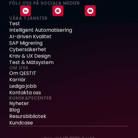
FÖLJ OSS PÅ SOCIALA MEDIER
VÅRA TJÄNSTER
Test
Intelligent Automatisering
AI-driven Kvalitet
SAP Migrering
Cybersäkerhet
Krav & UX Design
Test & Mätsystem
OM OSS
Om QESTIT
Karriär
Lediga jobb
Kontakta oss
KUNSKAPSCENTER
Nyheter
Blog
Resursbibliotek
Kundcase