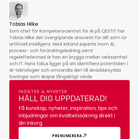
Tobias Hilke
Som chef för Kompetenscentret för AI på QESTIT har
Tobias Hilke det övergripande ansvaret för allt som rör
artificiell intelligens. Med erkänd expertis inom AI,
process- och förändringsledning samt
regelefterlevnad är han en brygga mellan verksamhet
och IT. Hans fokus ligger på att identifiera potentialen i
AI-teknologier och omvandla den till skräddarsydda
lösningar som skapar långsiktigt värde.
INSIKTER & NYHETER
HÅLL DIG UPPDATERAD!
Få kunskap, nyheter, inspiration, tips och
inbjudningar om kvalitetssäkring direkt i
din inkorg.
PRENUMERERA