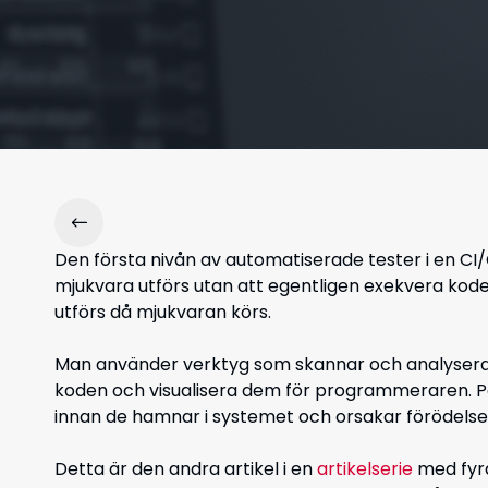
Den första nivån av automatiserade tester i en CI/C
mjukvara utförs utan att egentligen exekvera koden
utförs då mjukvaran körs.
Man använder verktyg som skannar och analyserar käl
koden och visualisera dem för programmeraren. På 
innan de hamnar i systemet och orsakar förödelse
Detta är den andra artikel i en
artikelserie
med fyra