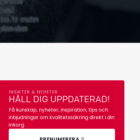
INSIKTER & NYHETER
HÅLL DIG UPPDATERAD!
Få kunskap, nyheter, inspiration, tips och
inbjudningar om kvalitetssäkring direkt i din
inkorg.
PRENUMERERA