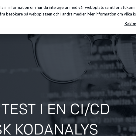
a in information om hur du interagerar med vår webbplats samt för att komma
Insikter
Om oss
Karriär
Kunskapscenter
ra besökare på webbplatsen och i andra medier. Mer information om vilka kakor
Kakin
EST I EN CI/CD
ISK KODANALYS