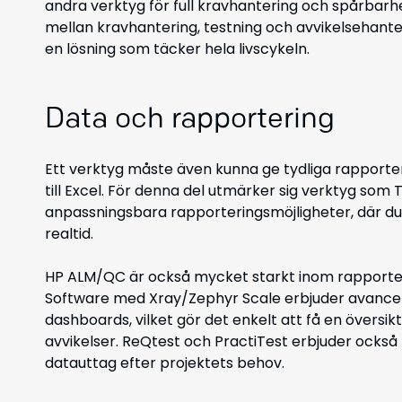
andra verktyg för full kravhantering och spårbarh
mellan kravhantering, testning och avvikelsehanteri
en lösning s
om täcker hela livscykeln.
Data och rapportering
Ett verktyg måste även kunna ge tydliga rapporte
till Excel. För denna del utmärker sig verktyg som
T
anpassningsbara rapporteringsmöjligheter, där du k
realtid.
HP ALM/QC är också mycket starkt inom rapporterin
Software med Xray/Zephyr Scale erbjuder avance
dashboards, vilket gör det enkelt att få en översi
avvikelser. ReQtest och PractiTest
erbjuder också 
datauttag efter projektets behov.