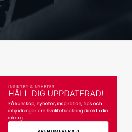
INSIKTER & NYHETER
HÅLL DIG UPPDATERAD!
Få kunskap, nyheter, inspiration, tips och
inbjudningar om kvalitetssäkring direkt i din
inkorg.
PRENUMERERA