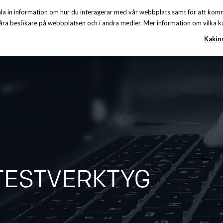
a in information om hur du interagerar med vår webbplats samt för att komma
Insikter
Om oss
Karriär
Kunskapscenter
ra besökare på webbplatsen och i andra medier. Mer information om vilka kakor
Kakin
TESTVERKTYG