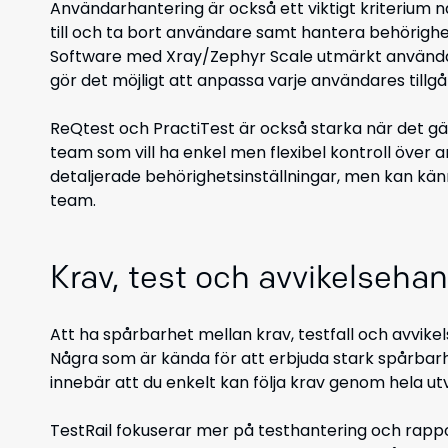
Användarhantering är också ett viktigt kriterium 
till och ta bort användare samt hantera behörighet
Software med Xray/Zephyr Scale utmärkt användarh
gör det möjligt att anpassa varje användares tillgån
ReQtest och PractiTest är också starka när det gä
team som vill ha enkel men flexibel kontroll öve
detaljerade behörighetsinställningar, men kan kän
team.
Krav, test och avvikelsehan
Att ha spårbarhet mellan krav, testfall och avvike
Några som är kända för att erbjuda stark spårbar
innebär att du enkelt kan följa krav geno
m hela ut
TestRail fokuserar mer på testhantering och rappo