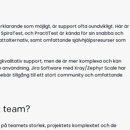
rklarande som möjligt, är support ofta oundvikligt. Här är
SpiraTest, och PractiTest är kända för sin snabba och
attalternativ, samt omfattande självhjälpsresurser som
gkvalitativ support, men de är mer komplexa och kan
ch användning. Jira Software med Xray/Zephyr Scale har
innebär tillgång till ett stort community och omfattande
tt team?
på teamets storlek, projektets komplexitet och de