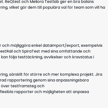
et. ReQtest och Meliora Testlab ger en bra balans
ng, vilket gör dem till populära val för team som vill ha
r och möjliggöra enkel dataimport/export, exempelvis
estRail och SpiraTest med sina omfattande och
an följa testtäckning, avvikelser och kravstatus i
g, särskilt för större och mer komplexa projekt. Jira
rad rapportering genom sina anpassningsbara
kt över testframsteg och
flexibla rapporter och möjligheten att anpassa