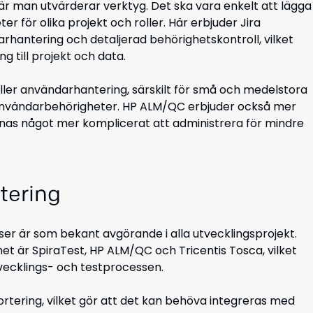
när man utvärderar verktyg. Det ska vara enkelt att lägga
er för olika projekt och roller. Här erbjuder
Jira
antering och detaljerad behörighetskontroll, vilket
g till projekt och data.
ller användarhantering, särskilt för små och medelstora
r användarbehörigheter. HP ALM/QC erbjuder också mer
n
as något mer komplicerat att administrera för mindre
tering
lser är som bekant avgörande i alla utvecklingsprojekt.
het är
SpiraTest, HP ALM/QC och Tricentis Tosca, vilket
vecklings- och testprocessen.
rtering, vilket gör att det kan behöva integreras med