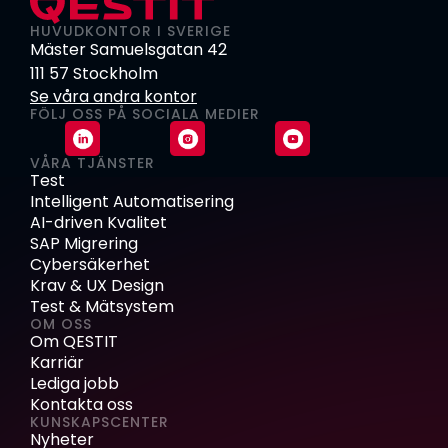
HUVUDKONTOR I SVERIGE
Mäster Samuelsgatan 42
111 57 Stockholm
Se våra andra kontor
FÖLJ OSS PÅ SOCIALA MEDIER
VÅRA TJÄNSTER
Test
Intelligent Automatisering
AI-driven Kvalitet
SAP Migrering
Cybersäkerhet
Krav & UX Design
Test & Mätsystem
OM OSS
Om QESTIT
Karriär
Lediga jobb
Kontakta oss
KUNSKAPSCENTER
Nyheter