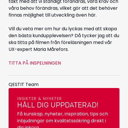
takt med att
vi
ständigt förändras, våra krav och
våra behov förändras, vilket gör att det behöver
finnas möjlighet till utveckling även här.
Vill du veta mer om hur du lyckas med att skapa
den bästa kundupplevelsen? Då tycker jag att du
ska titta på filmen från föreläsningen med vår
UX-expert Maria Mårefors.
TITTA PÅ INSPELNINGEN
QESTIT Team
INSIKTER & NYHETER
HÅLL DIG UPPDATERAD!
Få kunskap, nyheter, inspiration, tips och
inbjudningar om kvalitetssäkring direkt i
din inkorg.