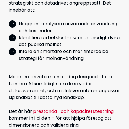
strategiskt
och
datadrivet
angreppssätt
.
Det
innebär
att
:
Noggrant analysera nuvarande användning
och kostnader
Identifiera arbetslaster som är onödigt dyra i
det publika molnet
Införa en smartare och mer finfördelad
strategi för molnanvändning
Moderna
privata moln
är idag designade för att
hantera
AI
samtidigt som de
skyddar
datasuveränitet
, och molnleverantörer anpassar
sig snabbt till detta nya landskap.
Det
är
här
prestanda- och kapacitetstestning
kommer
in
i
bilden
– för
att
hjälpa
företag
att
dimensionera och validera sina