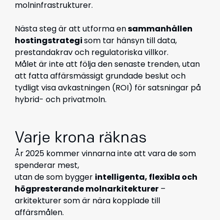
molninfrastrukturer
.
Nästa
steg
är
att
utforma en
sammanhållen
hostingstrategi
som
tar
hänsyn
till
data,
prestandakrav och regulatoriska villkor
.
Målet är inte att följa den senaste trenden, utan
att fatta
affärsmässigt grundade beslut
och
tydligt visa avkastningen (ROI)
för satsningar på
hybrid- och privatmoln.
Varje krona räknas
År 2025 kommer vinnarna inte att vara de som
spenderar mest,
utan de som
bygger
intelligenta, flexibla och
högpresterande molnarkitekturer
–
arkitekturer s
om är
nära kopplade till
affärsmålen.