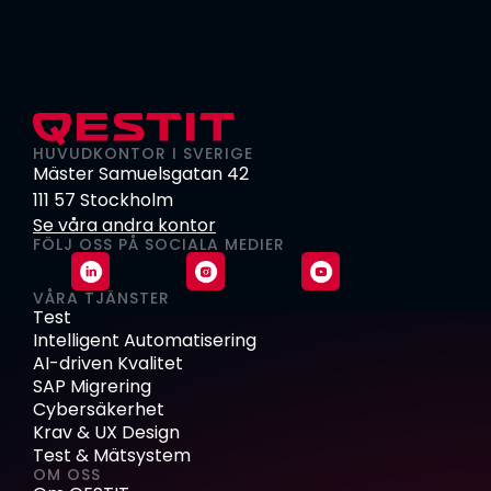
HUVUDKONTOR I SVERIGE
Mäster Samuelsgatan 42
111 57 Stockholm
Se våra andra kontor
FÖLJ OSS PÅ SOCIALA MEDIER
VÅRA TJÄNSTER
Test
Intelligent Automatisering
AI-driven Kvalitet
SAP Migrering
Cybersäkerhet
Krav & UX Design
Test & Mätsystem
OM OSS