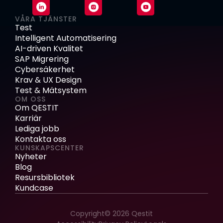
VÅRA TJÄNSTER
Test
Intelligent Automatisering
AI-driven Kvalitet
SAP Migrering
Cybersäkerhet
Krav & UX Design
Test & Mätsystem
OM OSS
Om QESTIT
Karriär
Lediga jobb
Kontakta oss
KUNSKAPSCENTER
Nyheter
Blog
Resursbibliotek
Kundcase
Copyright© 2026 Qestit