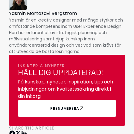
Yasmin Mortazavi Bergström
Yasmin är en kreativ designer med många styrkor och
omfattande kompetens inom User Experience Design.
Hon har erfarenhet av strategisk planering och
målvisualisering samt djup kunskap inom
användarcentrerad design och vet vad som krävs för
att utveckla de bästa lösningarna.
INSIKTER & NYHETER
HÅLL DIG UPPDATERAD!
Få kunskap, nyheter, inspiration, tips och
inbjudningar om kvalitetssäkring direkt i
din inkorg.
PRENUMERERA
SHARE THE ARTICLE