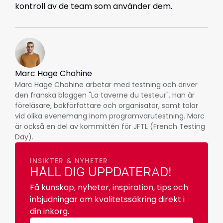
kontroll av de team som använder dem.
Marc Hage Chahine
Marc Hage Chahine arbetar med testning och driver
den franska bloggen "La taverne du testeur". Han är
föreläsare, bokförfattare och organisatör, samt talar
vid olika evenemang inom programvarutestning. Marc
är också en del av kommittén för JFTL (French Testing
Day).
INSIKTER & NYHETER
HÅLL DIG UPPDATERAD!
Få kunskap, nyheter, inspiration, tips och
inbjudningar om kvalitetssäkring direkt i
din inkorg.