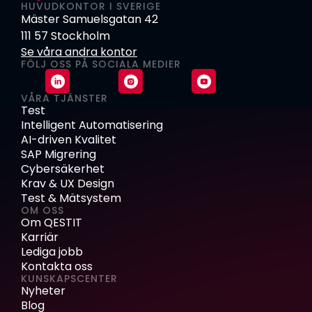
HUVUDKONTOR I SVERIGE
Mäster Samuelsgatan 42
111 57 Stockholm
Se våra andra kontor
FÖLJ OSS PÅ SOCIALA MEDIER
VÅRA TJÄNSTER
Test
Intelligent Automatisering
AI-driven Kvalitet
SAP Migrering
Cybersäkerhet
Krav & UX Design
Test & Mätsystem
OM OSS
Om QESTIT
Karriär
Lediga jobb
Kontakta oss
KUNSKAPSCENTER
Nyheter
Blog