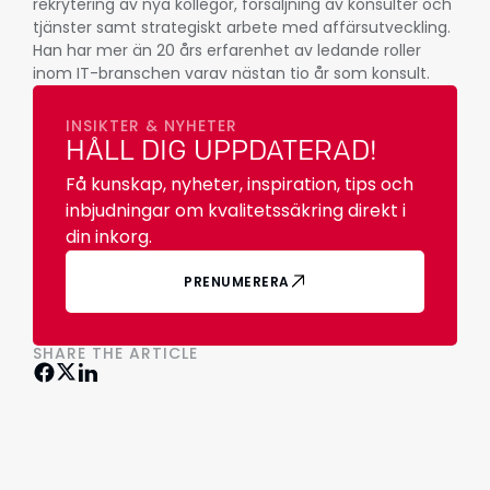
rekrytering av nya kollegor, försäljning av konsulter och
tjänster samt strategiskt arbete med affärsutveckling.
Han har mer än 20 års erfarenhet av ledande roller
inom IT-branschen varav nästan tio år som konsult.
INSIKTER & NYHETER
HÅLL DIG UPPDATERAD!
Få kunskap, nyheter, inspiration, tips och
inbjudningar om kvalitetssäkring direkt i
din inkorg.
PRENUMERERA
SHARE THE ARTICLE