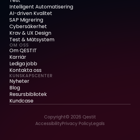
Test
Intelligent Automatisering
AI-driven Kvalitet
SAP Migrering
Cybersäkerhet
Krav & UX Design
Test & Mätsystem
OM OSS
Om QESTIT
Karriär
Lediga jobb
Kontakta oss
KUNSKAPSCENTER
Nyheter
Blog
Resursbibliotek
Kundcase
Copyright© 2026 Qestit
Accessibility
Privacy Policy
Legals