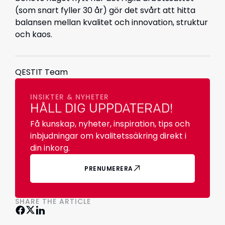
(som snart fyller 30 år) gör det svårt att hitta
balansen mellan kvalitet och innovation, struktur
och kaos.
QESTIT Team
INSIKTER & NYHETER
HÅLL DIG UPPDATERAD!
Få kunskap, nyheter, inspiration, tips och
inbjudningar om kvalitetssäkring direkt i
din inkorg.
PRENUMERERA
SHARE THE ARTICLE