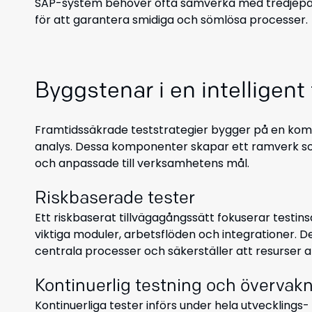
SAP-system behöver ofta samverka med tredjepart
för att garantera smidiga och sömlösa processer.
Byggstenar i en intelligent
Framtidssäkrade teststrategier bygger på en kom
analys. Dessa komponenter skapar ett ramverk som s
och anpassade till verksamhetens mål.
Riskbaserade tester
Ett riskbaserat tillvägagångssätt fokuserar testi
viktiga moduler, arbetsflöden och integrationer. Dett
centrala processer och säkerställer att resurser a
Kontinuerlig testning och övervak
Kontinuerliga tester införs under hela utvecklings