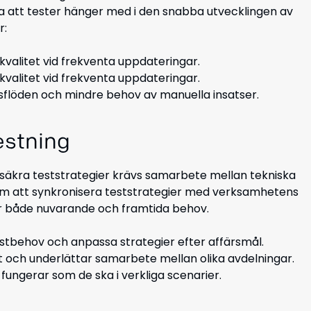
 att tester hänger med i den snabba utvecklingen av
r:
valitet vid frekventa uppdateringar.
valitet vid frekventa uppdateringar.
sflöden och mindre behov av manuella insatser.
estning
säkra teststrategier krävs samarbete mellan tekniska
om att synkronisera teststrategier med verksamhetens
er både nuvarande och framtida behov.
estbehov och anpassa strategier efter affärsmål.
 och underlättar samarbete mellan olika avdelningar.
ungerar som de ska i verkliga scenarier.