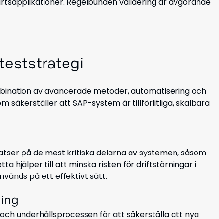
sapplikationer. Regelbunden validering är avgörande
 teststrategi
bination av avancerade metoder, automatisering och
äkerställer att SAP-system är tillförlitliga, skalbara
nsatser på de mest kritiska delarna av systemen, såsom
a hjälper till att minska risken för driftstörningar i
nvänds på ett effektivt sätt.
ning
- och underhållsprocessen för att säkerställa att nya