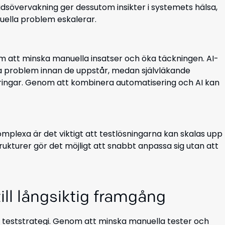
ltidsövervakning ger dessutom insikter i systemets hälsa,
uella problem eskalerar.
m att minska manuella insatser och öka täckningen. AI-
la problem innan de uppstår, medan självläkande
dringar. Genom att kombinera automatisering och AI kan
plexa är det viktigt att testlösningarna kan skalas upp
rukturer gör det möjligt att snabbt anpassa sig utan att
ill långsiktig framgång
d teststrategi. Genom att minska manuella tester och