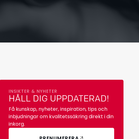
INSIKTER & NYHETER
HÅLL DIG UPPDATERAD!
Få kunskap, nyheter, inspiration, tips och
inbjudningar om kvalitetssäkring direkt i din
inkorg.
PRENUMERERA