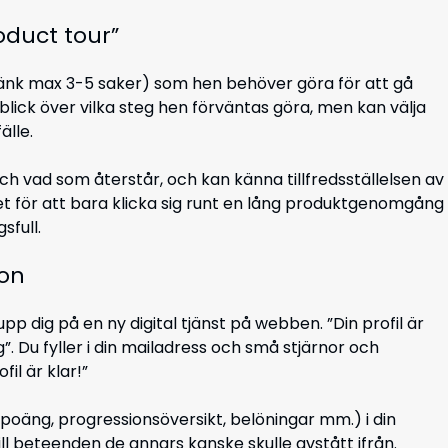
roduct tour”
änk max 3-5 saker) som hen behöver göra för att gå
lick över vilka steg hen förväntas göra, men kan välja
älle.
ch vad som återstår, och kan känna tillfredsställelsen av
let för att bara klicka sig runt en lång produktgenomgång
sfull.
ion
pp dig på en ny digital tjänst på webben. ”Din profil är
dig”. Du fyller i din mailadress och små stjärnor och
il är klar!”
poäng, progressionsöversikt, belöningar mm.) i din
ill beteenden de annars kanske skulle avstått ifrån.