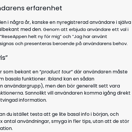
ändarens erfarenhet
en i några år, kanske en nyregistrerad användare i själva
välbekant med den.
Genom att erbjuda användare ett val i
 ”ReseAppen helt ny för mig” och ”Jag har använt
 designas och presenteras beroende på användarens behov.
is”
är som bekant en ”
product tour
” där användaren måste
om basala funktioner. Ibland kan en sådan
n användargrupp), men den bör generellt sett vara
ktionerna. Sannolikt vill användaren komma igång direkt
åtvingad information.
 du istället testa att ge lite basal info i början, och
x antal användningar, smyga in fler tips, utan att de stör
tion.