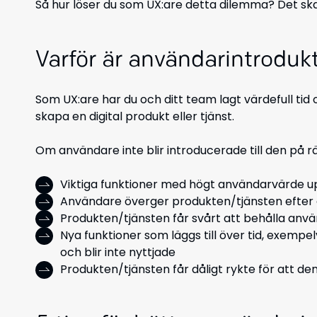
Så hur löser du som UX:are detta dilemma? Det ska vi
Varför är användarintrodukt
Som UX:are har du och ditt team lagt värdefull tid 
skapa en digital produkt eller tjänst.
Om användare inte blir introducerade till den på rätt
Viktiga funktioner med högt användarvärde up
Användare överger produkten/tjänsten efter en
Produkten/tjänsten får svårt att behålla anvä
Nya funktioner som läggs till över tid, exempe
och blir inte nyttjade
Produkten/tjänsten får dåligt rykte för att de