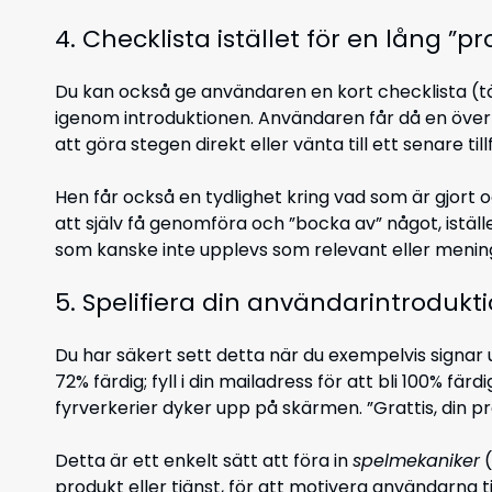
4. Checklista istället för en lång ”p
Du kan också ge användaren en kort checklista (t
igenom introduktionen. Användaren får då en överb
att göra stegen direkt eller vänta till ett senare tillf
Hen får också en tydlighet kring vad som är gjort o
att själv få genomföra och ”bocka av” något, istäl
som kanske inte upplevs som relevant eller mening
5. Spelifiera din användarintrodukt
Du har säkert sett detta när du exempelvis signar u
72% färdig; fyll i din mailadress för att bli 100% fär
fyrverkerier dyker upp på skärmen. ”Grattis, din prof
Detta är ett enkelt sätt att föra in
spelmekaniker
(
produkt eller tjänst, för att motivera användarna t