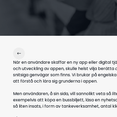
När en användare skaffar en ny app eller digital t
och utveckling av appen, skulle helst vilja berätta
a
snitsiga genvägar som finns. Vi brukar på engelsk
att förstå och lära sig grunderna i appen.
Men användaren, å sin sida, vill sannolikt veta så
lit
exempelvis att köpa en bussbiljett, läsa en nyhetsa
så liten insats, i form av tankeverksamhet, antal kl