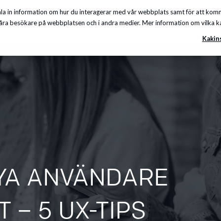
a in information om hur du interagerar med vår webbplats samt för att komma
Insikter
Om oss
Karriär
Kunskapscenter
ra besökare på webbplatsen och i andra medier. Mer information om vilka kakor
Kakin
YA ANVÄNDARE
 – 5 UX-TIPS