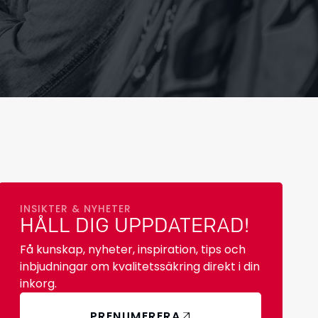
INSIKTER & NYHETER
HÅLL DIG UPPDATERAD!
Få kunskap, nyheter, inspiration, tips och
inbjudningar om kvalitetssäkring direkt i din
inkorg.
PRENUMERERA