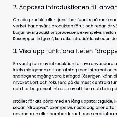
2. Anpassa introduktionen till anv
Om din produkt eller tjänst har funnits på marknad
verket har använt produkten förut och redan är 
början av introduktionsprocessen, exempelvis mellan
ReseAppen tidigare”, kan olika introduktionsflöden
3. Visa upp funktionaliteten ”droppv
En vanlig form av introduktion för nya användare 
klicka sig igenom ett antal steg med information 
snabbgenomgång vara befogad (återigen, känn di
mycket kort och fokusera på de mest centrala fun
och har begränsat intresse av att läsa och ta in p
Istället för att börja med en lång uppstartsguide, kan
sedan ”droppvis”, exempelvis nästa dag eller efter 
användaren eller bombarderar henne med informa