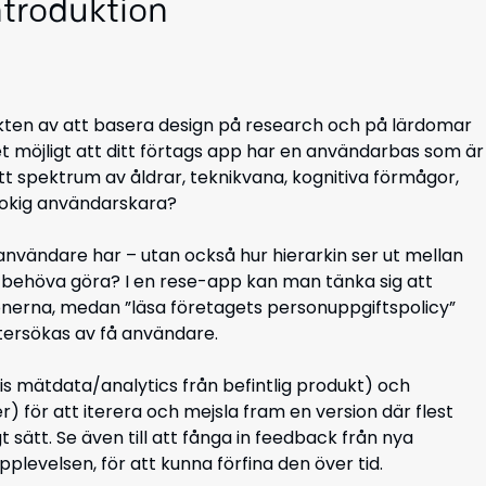
ntroduktion
ten av att basera design på research och på lärdomar
t möjligt att ditt förtags app har en användarbas som är
tt spektrum av åldrar, teknikvana, kognitiva förmågor,
rokig användarskara?
v användare har – utan också hur hierarkin ser ut mellan
ehöva göra? I en rese-app kan man tänka sig att
tionerna, medan ”läsa företagets personuppgiftspolicy”
ftersökas av få användare.
s mätdata/analytics från befintlig produkt) och
r) för att iterera och mejsla fram en version där flest
 sätt. Se även till att fånga in feedback från nya
plevelsen, för att kunna förfina den över tid.