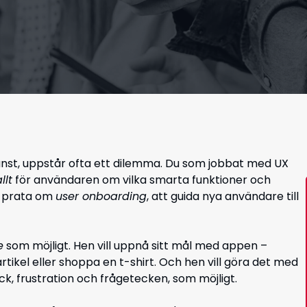
jänst, uppstår ofta ett dilemma. Du som jobbat med UX
llt
för användaren om vilka smarta funktioner och
a prata om
user onboarding
, att guida nya användare till
e
som möjligt. Hen vill uppnå sitt mål med appen –
rtikel eller shoppa en t-shirt. Och hen vill göra det med
ick, frustration och frågetecken, som möjligt.