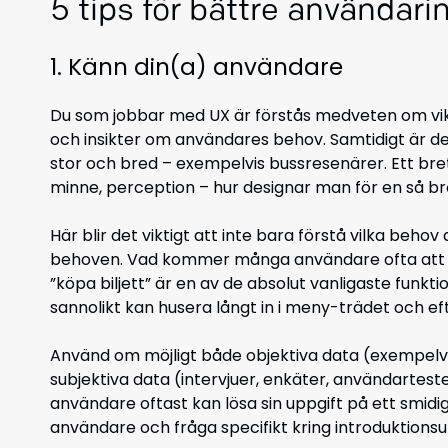
5 tips för bättre användari
1. Känn din(a) användare
Du som jobbar med UX är förstås medveten om vik
och insikter om användares behov. Samtidigt är de
stor och bred – exempelvis bussresenärer. Ett bre
minne, perception – hur designar man för en så b
Här blir det viktigt att inte bara förstå vilka beho
behoven. Vad kommer många användare ofta att b
”köpa biljett” är en av de absolut vanligaste funk
sannolikt kan husera långt in i meny-trädet och e
Använd om möjligt både objektiva data (exempelvi
subjektiva data (intervjuer, enkäter, användarteste
användare oftast kan lösa sin uppgift på ett smidigt
användare och fråga specifikt kring introduktionsup