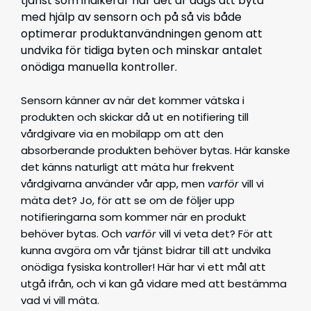
tjänst som indikerar när det är dags att byta
med hjälp av sensorn och på så vis både
optimerar produktanvändningen genom att
undvika för tidiga byten och minskar antalet
onödiga manuella kontroller.
Sensorn känner av när det kommer vätska i
produkten och skickar då ut en notifiering till
vårdgivare via en mobilapp om att den
absorberande produkten behöver bytas. Här kanske
det känns naturligt att mäta hur frekvent
vårdgivarna använder vår app, men
varför
vill vi
mäta det? Jo, för att se om de följer upp
notifieringarna som kommer när en produkt
behöver bytas. Och
varför
vill vi veta det? För att
kunna avgöra om vår tjänst bidrar till att undvika
onödiga fysiska kontroller! Här har vi ett mål att
utgå ifrån, och vi kan gå vidare med att bestämma
vad vi vill mäta.