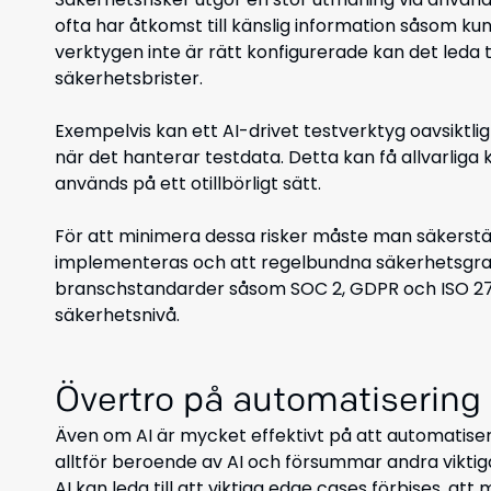
ofta har åtkomst till känslig information såsom kun
verktygen inte är rätt konfigurerade kan det leda 
säkerhetsbrister.
Exempelvis kan ett AI-drivet testverktyg oavsiktli
när det hanterar testdata. Detta kan få allvarliga
används på ett otillbörligt sätt.
För att minimera dessa risker måste man säkerställ
implementeras och att regelbundna säkerhetsgran
branschstandarder såsom SOC 2, GDPR och ISO 2700
säkerhetsnivå.
Övertro på automatisering
Även om AI är mycket effektivt på att automatisera 
alltför beroende av AI och försummar andra viktiga
AI kan leda till att viktiga edge cases förbises, at