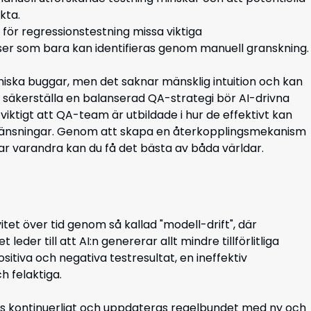
kta.
för regressionstestning missa viktiga
er som bara kan identifieras genom manuell granskning.
ekniska buggar, men det saknar mänsklig intuition och kan
att säkerställa en balanserad QA-strategi bör AI-drivna
iktigt att QA-team är utbildade i hur de effektivt kan
änsningar. Genom att skapa en återkopplingsmekanism
r varandra kan du få det bästa av båda världar.
itet över tid genom så kallad "modell-drift", där
 leder till att AI:n genererar allt mindre tillförlitliga
ositiva och negativa testresultat, en ineffektiv
ch felaktiga.
as kontinuerligt och uppdateras regelbundet med ny och