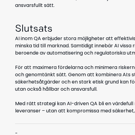
ansvarsfullt sätt.
Slutsats
AI inom QA erbjuder stora möjligheter att effekti
minska tid till marknad. Samtidigt innebär AI vissa 
beroende av automatisering och regulatoriska ut
För att maximera fördelarna och minimera riskerna
och genomtänkt sätt. Genom att kombinera AI:s st
säkerhetsåtgärder och en stark etisk grund kan fö
utan också hållbar och ansvarsfull.
Med rätt strategi kan AI-driven QA bli en värdefull
leveranser – utan att kompromissa med säkerhet, r
-