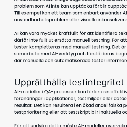
problem som AI inte kan upptäcka förblir oupptäc
Till exempel kan ett team som enbart använder AI 
användbarhetsproblem eller visuella inkonsekvens
AI kan vara mycket kraftfullt för att identifiera t
därför inte fullt ut ersätta manuell testning. För 
tester kompletteras med manuell testning. Det är v
samarbeta med AI-verktyg och förstå deras begr
där manuella och automatiserade tester informera
Upprätthålla testintegritet
AI-modeller i QA-processer kan förlora sin effektiv
förändringar i applikationer, testmiljöer eller dataset
resultat. Det kan resultera i en ökad andel falska p
testprioritering eller att testskript blir inaktuella o
För att undvika detta måste AI-modeller övervak