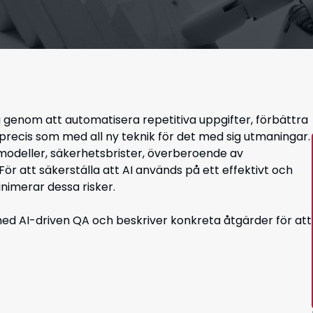
g genom att automatisera repetitiva uppgifter, förbättra
ecis som med all ny teknik för det med sig utmaningar.
-modeller, säkerhetsbrister, överberoende av
ör att säkerställa att AI används på ett effektivt och
inimerar dessa risker.
 med AI-driven QA och beskriver konkreta åtgärder för att