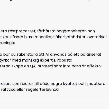
visera testprocesser, förbättra noggrannheten och
risker, såsom bias i modeller, säkerhetsbrister, överdrivet
maningar.
 bör du säkerställa att AI används på ett balanserat
yrkor med mänsklig expertis, robusta
retag skapa en QA-strategi som inte bara är effektiv
 resurs som bidrar till både högre kvalitet och snabbare
ättvisa eller regelefterlevnad.