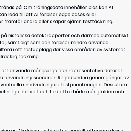
tränas på. Om träningsdata innehåller bias kan AI
 leda till att AI förbiser edge cases eller
er framför andra eller skapar ojämn testtäckning.
s på historiska defektrapporter och därmed automatiskt
t fel, samtidigt som den förbiser mindre använda
sultera i ett testupplägg där vissa områden av systemet
räcklig täckning.
gt att använda mångsidiga och representativa dataset
ra användningsscenarier. Regelbundna genomgångar av
eventuella snedvridningar i testprioriteringen. Dessutom
befintliga dataset och förbättra både mångfalden och
ning av AI-drivna testverktyg, särskilt eftersom dessa