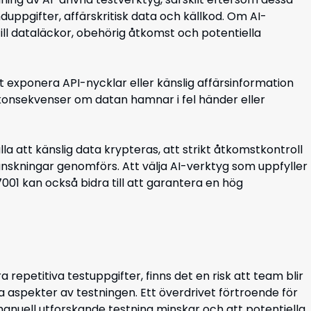
duppgifter, affärskritisk data och källkod. Om AI-
till dataläckor, obehörig åtkomst och potentiella
gt exponera API-nycklar eller känslig affärsinformation
 konsekvenser om datan hamnar i fel händer eller
a att känslig data krypteras, att strikt åtkomstkontroll
skningar genomförs. Att välja AI-verktyg som uppfyller
1 kan också bidra till att garantera en hög
repetitiva testuppgifter, finns det en risk att team blir
 aspekter av testningen. Ett överdrivet förtroende för
t manuell utforskande testning minskar och att potentiella