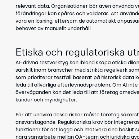
relevant data. Organisationer bör även använda ve
förändringar kan spåras och valideras. Att använd
vara en lösning, eftersom de automatiskt anpassar 
behovet av manuellt underhåll.
Etiska och regulatoriska u
AI-drivna testverktyg kan ibland skapa etiska dile
särskilt inom branscher med strikta regelverk som s
som prioriterar testfall baserat på historisk data k
leda till allvarliga efterlevnadsproblem. Om AI in
överväganden kan det leda till att företag omedve
kunder och myndigheter.
För att undvika dessa risker måste företag säkerst
ansvarstagande. Regulatoriska krav bör integreras
funktioner för att logga och motivera sina beslut s
nära samarbete mellan QA-team och juridiska avde