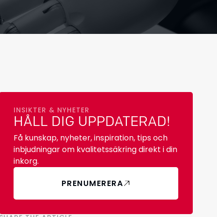
INSIKTER & NYHETER
HÅLL DIG UPPDATERAD!
Få kunskap, nyheter, inspiration, tips och
inbjudningar om kvalitetssäkring direkt i din
inkorg.
PRENUMERERA