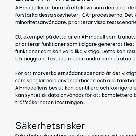
AI-modeller är bara så effektiva som den data de 
förstärka dessa skevheter i QA-processerna. Det kan
minoritetsanvändare, prioriterar vissa testscenari
Ett exempel på detta är en AI-modell som tränat
prioriterar funktioner som tidigare genererat fles
funktioner som kan vara lika viktiga. Detta kan re
blir noggrant testade medan andra lämnas utan till
För att motverka ett sådant scenario är det vikti
som speglar hela användarbasen och alla tänkba
AI-modellens beslut kan identifiera och korrigera 
kan syntetisk data användas för att komplettera 
träffsäkerheten i testningen.
Säkerhetsrisker
Säkerhetsrisker utgör en stor utmaning vid använd