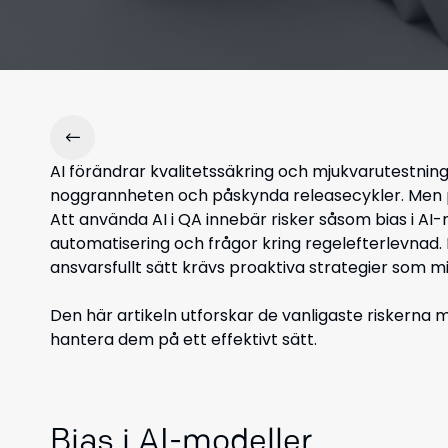
AI förändrar kvalitetssäkring och mjukvarutestnin
noggrannheten och påskynda releasecykler. Men pr
Att använda AI i QA innebär risker såsom bias i AI
automatisering och frågor kring regelefterlevnad. F
ansvarsfullt sätt krävs proaktiva strategier som m
Den här artikeln utforskar de vanligaste riskerna
hantera dem på ett effektivt sätt.
Bias i AI-modeller