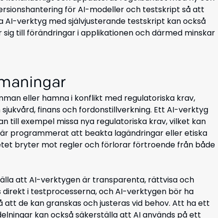
rsionshantering för AI-modeller och testskript så att
a AI-verktyg med självjusterande testskript kan också
sig till förändringar i applikationen och därmed minskar
tmaningar
mman eller hamna i konflikt med regulatoriska krav,
jukvård, finans och fordonstillverkning. Ett AI-verktyg
an till exempel missa nya regulatoriska krav, vilket kan
te är programmerat att beakta lagändringar eller etiska
tet bryter mot regler och förlorar förtroende från både
älla att AI-verktygen är transparenta, rättvisa och
 direkt i testprocesserna, och AI-verktygen bör ha
å att de kan granskas och justeras vid behov. Att ha ett
lningar kan också säkerställa att AI används på ett