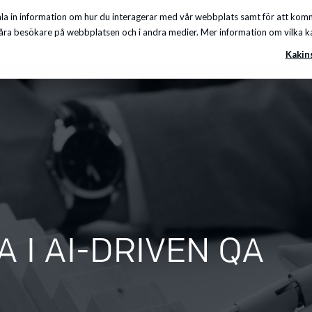
a in information om hur du interagerar med vår webbplats samt för att komma
Insikter
Om oss
Karriär
Kunskapscenter
ra besökare på webbplatsen och i andra medier. Mer information om vilka kakor
Kakin
 I AI-DRIVEN QA