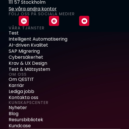
111 57 Stockholm
Se våra andra kontor
FÖLJ OSS PÅ SOCIALA MEDIER
VÅRA TJÄNSTER
Test
Intelligent Automatisering
AI-driven Kvalitet
SAP Migrering
Cybersäkerhet
Krav & UX Design
Test & Mätsystem
OM OSS
Om QESTIT
Karriär
Lediga jobb
Kontakta oss
KUNSKAPSCENTER
Nyheter
Blog
Resursbibliotek
Kundcase