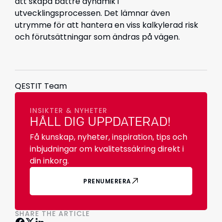
att skapa bättre dynamik i
utvecklingsprocessen. Det lämnar även
utrymme för att hantera en viss kalkylerad risk
och förutsättningar som ändras på vägen.
QESTIT Team
INSIKTER & NYHETER
HÅLL DIG UPPDATERAD!
Få kunskap, nyheter, inspiration, tips och
inbjudningar om kvalitetssäkring direkt i
din inkorg.
PRENUMERERA
SHARE THE ARTICLE