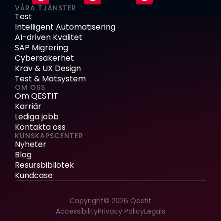
VÅRA TJÄNSTER
Test
Intelligent Automatisering
AI-driven Kvalitet
SAP Migrering
Cybersäkerhet
Krav & UX Design
Test & Mätsystem
OM OSS
Om QESTIT
Karriär
Lediga jobb
Kontakta oss
KUNSKAPSCENTER
Nyheter
Blog
Resursbibliotek
Kundcase
Copyright© 2026 Qestit
Accessibility
Privacy Policy
Legals