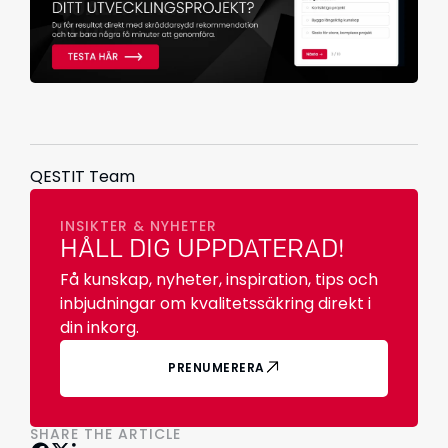
QESTIT Team
INSIKTER & NYHETER
HÅLL DIG UPPDATERAD!
Få kunskap, nyheter, inspiration, tips och
inbjudningar om kvalitetssäkring direkt i
din inkorg.
PRENUMERERA
SHARE THE ARTICLE