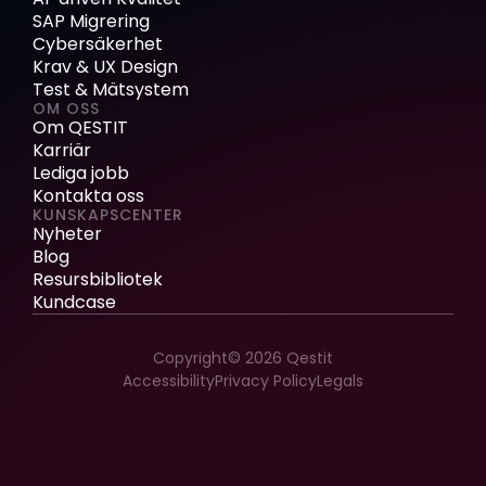
SAP Migrering
Cybersäkerhet
Krav & UX Design
Test & Mätsystem
OM OSS
Om QESTIT
Karriär
Lediga jobb
Kontakta oss
KUNSKAPSCENTER
Nyheter
Blog
Resursbibliotek
Kundcase
Copyright© 2026 Qestit
Accessibility
Privacy Policy
Legals