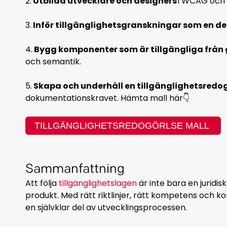
2.
Utbilda utvecklare och designers
i WCAG och 
3.
Inför tillgänglighetsgranskningar som en de
4.
Bygg komponenter som är tillgängliga från
och semantik.
5.
Skapa och underhåll en tillgänglighetsredo
dokumentationskravet.
Hämta mall här👇
TILLGÄNGLIGHETSREDOGÖRLSE MALL
Sammanfattning
Att följa
tillgänglighetslagen
är inte bara en juridis
produkt. Med rätt riktlinjer, rätt kompetens och kont
en självklar del av utvecklingsprocessen.