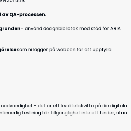
EN 301 549.
l av QA-processen.
 grunden
- använd designbibliotek med stöd för ARIA
görelse
som ni lägger på webben för att uppfylla
k nödvändighet - det är ett kvalitetskvitto på din digitala
inuerlig testning blir tillgänglighet inte ett hinder, utan