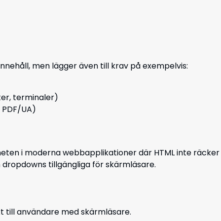
nehåll, men lägger även till krav på exempelvis:
ter, terminaler)
gt PDF/UA)
igheten i moderna webbapplikationer där HTML inte räcker
 dropdowns tillgängliga för skärmläsare.
t till användare med skärmläsare.