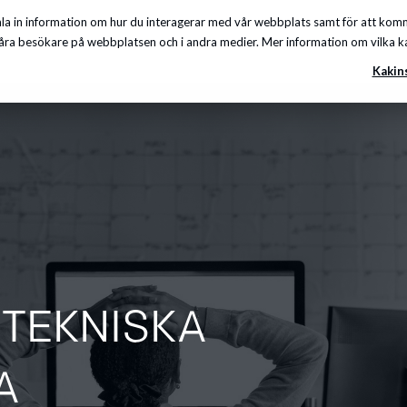
a in information om hur du interagerar med vår webbplats samt för att komma
Insikter
Om oss
Karriär
Kunskapscenter
ra besökare på webbplatsen och i andra medier. Mer information om vilka kakor
Kakin
 TEKNISKA
A