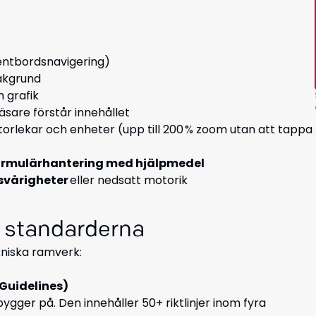
gentbordsnavigering)
akgrund
h grafik
läsare förstår innehållet
orlekar och enheter (upp till 200 % zoom utan att tappa
ormulärhantering med hjälpmedel
svårigheter
eller nedsatt motorik
ch standarderna
kniska ramverk:
 Guidelines)
gger på. Den innehåller 50+ riktlinjer inom fyra