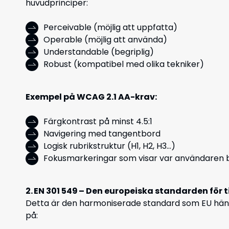
huvudprinciper:
Perceivable (möjlig att uppfatta)
Operable (möjlig att använda)
Understandable (begriplig)
Robust (kompatibel med olika tekniker)
Exempel på WCAG 2.1 AA-krav:
Färgkontrast på minst 4.5:1
Navigering med tangentbord
Logisk rubrikstruktur (H1, H2, H3...)
Fokusmarkeringar som visar var användaren b
2. EN 301 549 – Den europeiska standarden för t
Detta är den harmoniserade standard som EU hänvis
på: