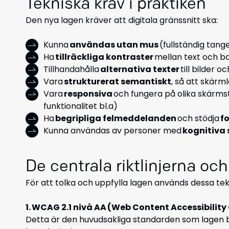
Tekniska krav i praktiken
Den nya lagen kräver att digitala gränssnitt ska:
Kunna
användas utan mus
(fullständig tan
Ha
tillräckliga kontraster
mellan text och b
Tillhandahålla
alternativa texter
till bilder oc
Vara
strukturerat semantiskt
, så att skärm
Vara
responsiva
och fungera på olika skärmst
funktionalitet bl.a)
Ha
begripliga felmeddelanden
och stödja
f
Kunna användas av personer med
kognitiva 
De centrala riktlinjerna o
För att tolka och uppfylla lagen används dessa te
1. WCAG 2.1 nivå AA (Web Content Accessibility
Detta är den huvudsakliga standarden som lagen by