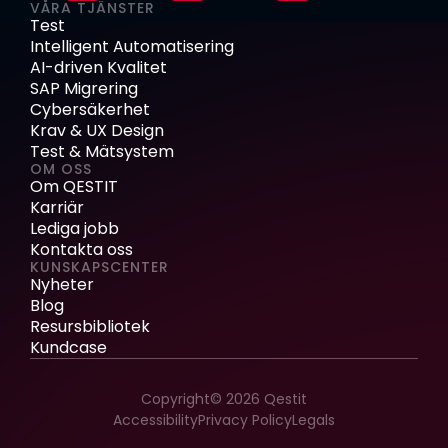
VÅRA TJÄNSTER
Test
Intelligent Automatisering
AI-driven Kvalitet
SAP Migrering
Cybersäkerhet
Krav & UX Design
Test & Mätsystem
OM OSS
Om QESTIT
Karriär
Lediga jobb
Kontakta oss
KUNSKAPSCENTER
Nyheter
Blog
Resursbibliotek
Kundcase
Copyright© 2026 Qestit
Accessibility
Privacy Policy
Legals