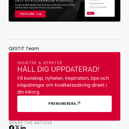
QESTIT Team
INSIKTER & NYHETER
HÅLL DIG UPPDATERAD!
Få kunskap, nyheter, inspiration, tips och
inbjudningar om kvalitetssäkring direkt i
din inkorg.
PRENUMERERA
SHARE THE ARTICLE