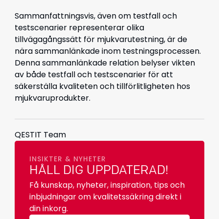
Sammanfattningsvis, även om testfall och
testscenarier representerar olika
tillvägagångssätt för mjukvarutestning, är de
nära sammanlänkade inom testningsprocessen.
Denna sammanlänkade relation belyser vikten
av både testfall och testscenarier för att
säkerställa kvaliteten och tillförlitligheten hos
mjukvaruprodukter.
QESTIT Team
INSIKTER & NYHETER
HÅLL DIG UPPDATERAD!
Få kunskap, nyheter, inspiration, tips och
inbjudningar om kvalitetssäkring direkt i
din inkorg.