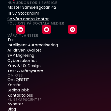
HUVUDKONTOR I SVERIGE
Mäster Samuelsgatan 42
111 57 Stockholm
Se våra andra kontor
FÖLJ OSS PÅ SOCIALA MEDIER
VÅRA TJÄNSTER
Test
Intelligent Automatisering
AI-driven Kvalitet
SAP Migrering
Cybersäkerhet
Krav & UX Design
Test & Mätsystem
OM OSS
Om QESTIT
Karriär
Lediga jobb
Kontakta oss
KUNSKAPSCENTER
Nyheter
Blog