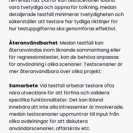
i en enda rad. Därför kan testscenarier ibland
vara tvetydiga och öppna för tolkning, medan
detaljerade testfall minimerar tvetydigheten och
säkerställer att testare har tydliga riktlinjer för
hur testuppgifterna ska genomföras effektivt.
Återanvändbarhet
: Medan testfall kan
återanvändas inom liknande sammanhang eller
för regressionstester, kan de behöva anpassas
för användning i olika scenarier. Testscenarier är
mer återanvändbara över olika projekt.
Samarbete
: Vid testfall arbetar testare ofta
nära utvecklare för att förfina och validera
specifika funktionaliteter. Det kan ibland
innebära att inte alla intressenter är involverade,
medan testscenarier uppmuntrar till input från
olika avdelningar för att diskutera
användarscenarier, affärskrav etc.