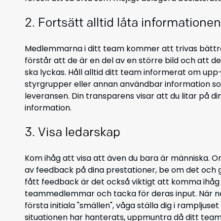
2. Fortsätt alltid låta informationen
Medlemmarna i ditt team kommer att trivas bättr
förstår att de är en del av en större bild och att d
ska lyckas. Håll alltid ditt team informerat om u
styrgrupper eller annan användbar information som
leveransen. Din transparens visar att du litar på
information.
3. Visa ledarskap
Kom ihåg att visa att även du bara är människa. O
av feedback på dina prestationer, be om det och g
fått feedback är det också viktigt att komma ihåg 
teammedlemmar och tacka för deras input. När nå
första initiala "smällen", våga ställa dig i ramplj
situationen har hanterats, uppmuntra då ditt team