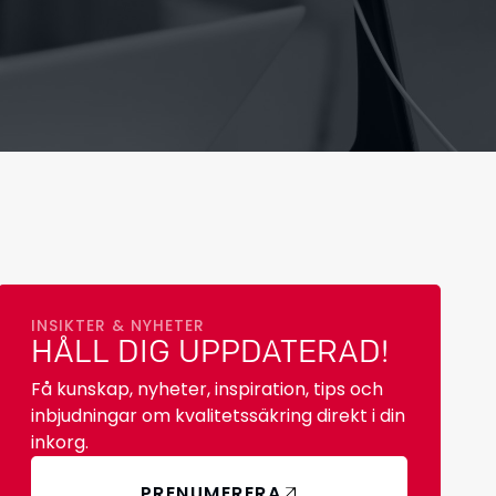
INSIKTER & NYHETER
HÅLL DIG UPPDATERAD!
Få kunskap, nyheter, inspiration, tips och
inbjudningar om kvalitetssäkring direkt i din
inkorg.
PRENUMERERA