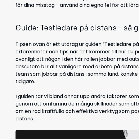
för dina misstag - använd dina egna fel för att lär
Guide: Testledare på distans - så 
Tipsen ovan är ett utdrag ur guiden “Testledare på d
erfarenheter och tips när det kommer till hur du på
ovanligt att någon i den här rollen jobbar med out
dessutom blir allt vanligare med arbete på distan
team som jobbar på distans i samma land, kanske
tidigare.
I guiden tar vi bland annat upp andra faktorer som 
genom att omfamna de många skillnader som oftast 
om en rad kraftfulla och effektiva verktyg som p
distans.