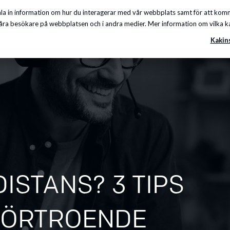
a in information om hur du interagerar med vår webbplats samt för att komma
Insikter
Om oss
Karriär
Kunskapscenter
ra besökare på webbplatsen och i andra medier. Mer information om vilka kakor
Kakin
ISTANS? 3 TIPS
 FÖRTROENDE