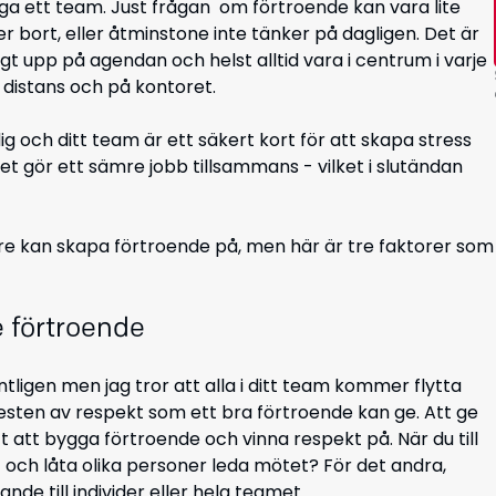
gga ett team. Just frågan om förtroende kan vara lite
 bort, eller åtminstone inte tänker på dagligen. Det är
gt upp på agendan och helst alltid vara i centrum i varje
 distans och på kontoret.
 och ditt team är ett säkert kort för att skapa stress
met gör ett sämre jobb tillsammans - vilket i slutändan
dare kan skapa förtroende på, men här är tre faktorer som
e förtroende
tligen men jag tror att alla i ditt team kommer flytta
gesten av respekt som ett bra förtroende kan ge. Att ge
tt att bygga förtroende och vinna respekt på. När du till
 och låta olika personer leda mötet? För det andra,
nde till individer eller hela teamet.