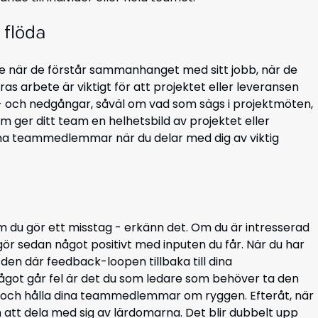
 flöda
e när de förstår sammanhanget med sitt jobb, när de
eras arbete är viktigt för att projektet eller leveransen
pp- och nedgångar, såväl om vad som sägs i projektmöten,
 ger ditt team en helhetsbild av projektet eller
 dina teammedlemmar när du delar med dig av viktig
m du gör ett misstag - erkänn det. Om du är intresserad
ör sedan något positivt med inputen du får. När du har
den där feedback-loopen tillbaka till dina
got går fel är det du som ledare som behöver ta den
uset och hålla dina teammedlemmar om ryggen. Efteråt, när
 att dela med sig av lärdomarna. Det blir dubbelt upp