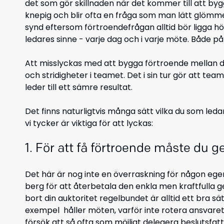
det som gör skillnaden när det kommer till att by
knepig och blir ofta en fråga som man lätt glömmer
synd eftersom förtroendefrågan alltid bör ligga hö
ledares sinne - varje dag och i varje möte. Både på
Att misslyckas med att bygga förtroende mellan dig
och stridigheter i teamet. Det i sin tur gör att tea
leder till ett sämre resultat.
Det finns naturligtvis många sätt vilka du som le
vi tycker är viktiga för att lyckas:
1. För att få förtroende måste du g
Det här är nog inte en överraskning för någon egen
berg för att återbetala den enkla men kraftfulla 
bort din auktoritet regelbundet är alltid ett bra sä
exempel håller möten, varför inte rotera ansvaret
försök att så ofta som möjligt delegera beslutsfatta