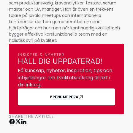
som produktansvarig, kravanalytiker, testare, scrum
master och QA manager. Han är även en frekvent
talare på lokala meetups och internationella
konferenser där han gärna berättar om sina
hjärtefrågor om hur man når kontinuerlig kvalitet och
bygger effektiva korsfunktionella team med en
holistisk syn på kvalitet.
INSIKTER & NYHETER
HÅLL DIG UPPDATERAD!
Få kunskap, nyheter, inspiration, tips och
inbjudningar om kvalitetssäkring direkt i
din inkorg.
PRENUMERERA
SHARE THE ARTICLE