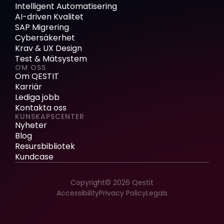
Intelligent Automatisering
AI-driven Kvalitet
SAP Migrering
Cybersäkerhet
Krav & UX Design
Test & Mätsystem
OM OSS
Om QESTIT
Karriär
Lediga jobb
Kontakta oss
KUNSKAPSCENTER
Nyheter
Blog
Resursbibliotek
Kundcase
Copyright© 2026 Qestit
Accessibility
Privacy Policy
Legals