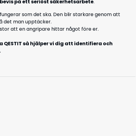
 bevis på ett seriöst säkerhetsarbete
.
t fungerar som det ska. Den blir starkare genom att
å det man upptäcker.
tor att en angripare hittar något före er.
 QESTIT så hjälper vi dig att identifiera och
.