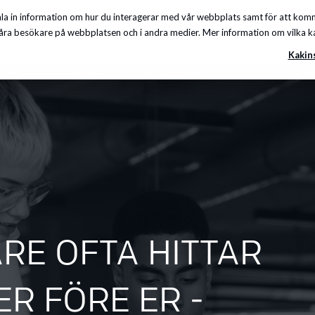
a in information om hur du interagerar med vår webbplats samt för att komma
Insikter
Om oss
Karriär
Kunskapscenter
ra besökare på webbplatsen och i andra medier. Mer information om vilka kakor
Kakin
RE OFTA HITTAR
R FÖRE ER -