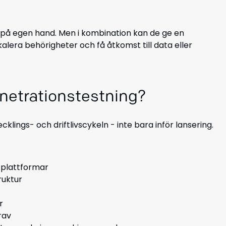
 på egen hand. Men i kombination kan de ge en
alera behörigheter och få åtkomst till data eller
etrationstestning?
lings- och driftlivscykeln - inte bara inför lansering.
r plattformar
ruktur
r
rav