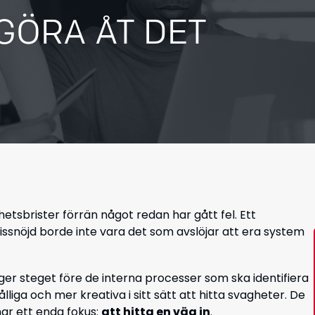
 GÖRA ÅT DET
etsbrister förrän något redan har gått fel. Ett
ssnöjd borde inte vara det som avslöjar att era system
er steget före de interna processer som ska identifiera
iga och mer kreativa i sitt sätt att hitta svagheter. De
har ett enda fokus:
att hitta en väg in
.