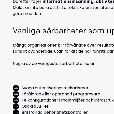
Därefter följer
informationsinsamling, aktiv tes
Målet är inte bara att hitta tekniska brister, utan 
göra med dem.
Vanliga sårbarheter som u
Många organisationer blir förvånade över resultate
särskilt avancerade, utan för att de har funnits dä
Några av de vanligaste sårbarheterna är:
Svaga autentiseringsmekanismer
Föråldrad eller opatchad programvara
Felkonfigurationer i molnmiljöer och infrastruk
Osäkra API:er
Bristfälliga behörighetskontroller