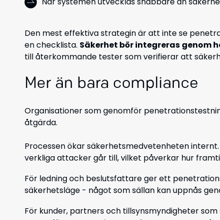
När systemen utvecklas snabbare än säkerhe
Den mest effektiva strategin är att inte se penet
en checklista.
Säkerhet bör integreras
genom he
till återkommande tester som verifierar att säkerh
Mer än bara compliance
Organisationer som genomför penetrationstestning 
åtgärda.
Processen ökar säkerhetsmedvetenheten internt. U
verkliga attacker går till, vilket påverkar hur fram
För ledning och beslutsfattare ger ett penetration
säkerhetsläge - något som sällan kan uppnås geno
För kunder, partners och tillsynsmyndigheter som 