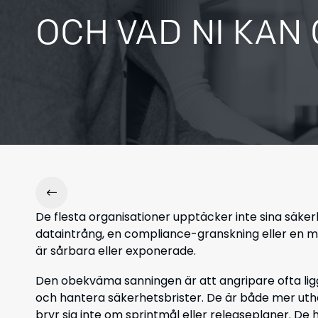
OCH VAD NI KAN
De flesta organisationer upptäcker inte sina säkerh
dataintrång, en compliance-granskning eller en mi
är sårbara eller exponerade.
Den obekväma sanningen är att angripare ofta ligg
och hantera säkerhetsbrister. De är både mer uthåll
bryr sig inte om sprintmål eller releaseplaner. De 