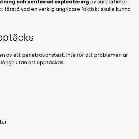
tning och verifierad exploatering
av sårbarheter.
att förstå vad en verklig angripare faktiskt skulle kunna
pptäcks
n av ett penetrationstest. Inte för att problemen är
r länge utan att upptäckas.
tur