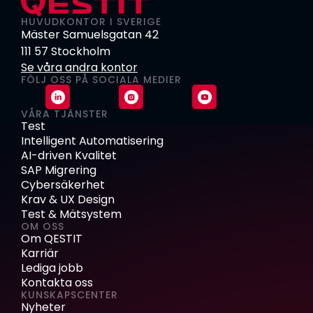
HUVUDKONTOR I SVERIGE
Mäster Samuelsgatan 42
111 57 Stockholm
Se våra andra kontor
FÖLJ OSS PÅ SOCIALA MEDIER
VÅRA TJÄNSTER
Test
Intelligent Automatisering
AI-driven Kvalitet
SAP Migrering
Cybersäkerhet
Krav & UX Design
Test & Mätsystem
OM OSS
Om QESTIT
Karriär
Lediga jobb
Kontakta oss
KUNSKAPSCENTER
Nyheter