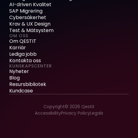
AI-driven Kvalitet
SAP Migrering
Cybersäkerhet
Krav & UX Design
Test & Mätsystem
OM OSS
Om QESTIT
Karriär
Lediga jobb
Kontakta oss
KUNSKAPSCENTER
Nyheter
Blog
Resursbibliotek
Kundcase
Copyright© 2026 Qestit
Accessibility
Privacy Policy
Legals