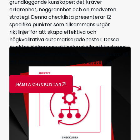
grundläggande kunskaper; det kräver
erfarenhet, noggrannhet och en medveten
strategi. Denna checklista presenterar 12
specifika punkter som tillsammans utgör
riktlinjer för att skapa effektiva och
högkvalitativa automatiserade tester. Dessa
punkter hjälper oss att säkerställa att testerna
inte bara fungerar tekniskt, utan också bidrar till
att förbättra kvaliteten på hela systemet.
HÄMTA CHECKLISTAN