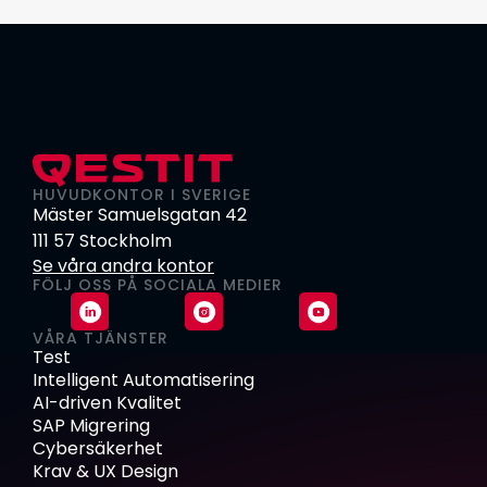
HUVUDKONTOR I SVERIGE
Mäster Samuelsgatan 42
111 57 Stockholm
Se våra andra kontor
FÖLJ OSS PÅ SOCIALA MEDIER
VÅRA TJÄNSTER
Test
Intelligent Automatisering
AI-driven Kvalitet
SAP Migrering
Cybersäkerhet
Krav & UX Design