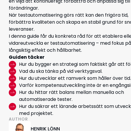
en vilja att kontinuerligt förbättra och anpassa sig till
förändringar.
När testautomatisering görs rätt kan den frigöra tid,
förbättra kvaliteten och skapa en stabil grund för s
leveranser.
I denna guide får du konkreta råd för att etablera ell
vidareutveckla er testautomatisering – med fokus p
långsiktig effekt och hållbarhet.
Guiden täcker
Hur du bygger en strategi som faktiskt går att föl
Vad du ska tänka på vid verktygsval.
Hur du utvecklar ett ramverk som håller över tid.
Varför kompetensutveckling inte är en engångsi
Hur du hittar rätt balans mellan manuella och
automatiserade tester.
Hur du säkrar ett lärande arbetssätt som utveck
med projektet.
AUTHOR
HENRIK LÖNN