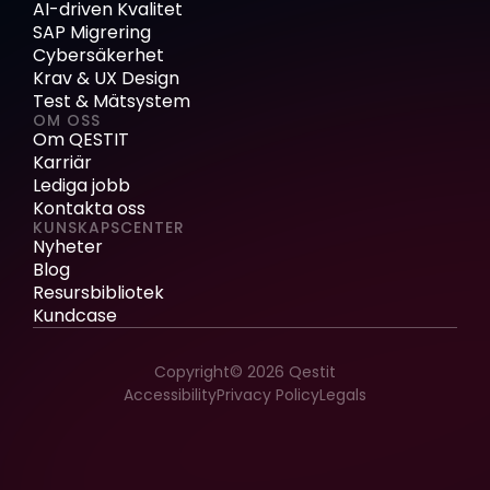
AI-driven Kvalitet
SAP Migrering
Cybersäkerhet
Krav & UX Design
Test & Mätsystem
OM OSS
Om QESTIT
Karriär
Lediga jobb
Kontakta oss
KUNSKAPSCENTER
Nyheter
Blog
Resursbibliotek
Kundcase
Copyright© 2026 Qestit
Accessibility
Privacy Policy
Legals