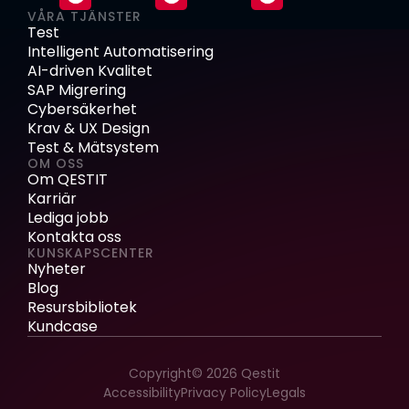
VÅRA TJÄNSTER
Test
Intelligent Automatisering
AI-driven Kvalitet
SAP Migrering
Cybersäkerhet
Krav & UX Design
Test & Mätsystem
OM OSS
Om QESTIT
Karriär
Lediga jobb
Kontakta oss
KUNSKAPSCENTER
Nyheter
Blog
Resursbibliotek
Kundcase
Copyright© 2026 Qestit
Accessibility
Privacy Policy
Legals