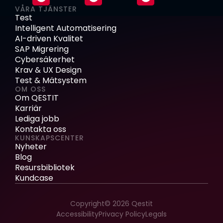
VÅRA TJÄNSTER
Test
Intelligent Automatisering
AI-driven Kvalitet
SAP Migrering
Cybersäkerhet
Krav & UX Design
Test & Mätsystem
OM OSS
Om QESTIT
Karriär
Lediga jobb
Kontakta oss
KUNSKAPSCENTER
Nyheter
Blog
Resursbibliotek
Kundcase
Copyright© 2026 Qestit
Accessibility
Privacy Policy
Legals