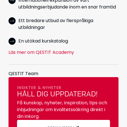
Internationell expansion av vårt
utbildningserbjudande inom en snar framtid
Ett bredare utbud av flerspråkiga
utbildningar
En utökad kurskatalog
Läs mer om QESTIT Academy
QESTIT Team
INSIKTER & NYHETER
HÅLL DIG UPPDATERAD!
Få kunskap, nyheter, inspiration, tips och
inbjudningar om kvalitetssäkring direkt i
din inkorg.