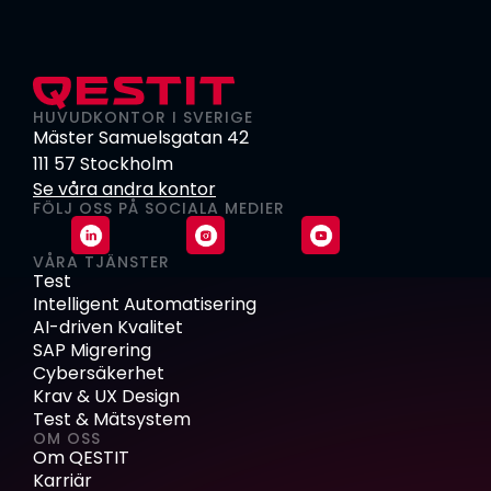
HUVUDKONTOR I SVERIGE
Mäster Samuelsgatan 42
111 57 Stockholm
Se våra andra kontor
FÖLJ OSS PÅ SOCIALA MEDIER
VÅRA TJÄNSTER
Test
Intelligent Automatisering
AI-driven Kvalitet
SAP Migrering
Cybersäkerhet
Krav & UX Design
Test & Mätsystem
OM OSS
Om QESTIT
Karriär