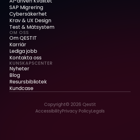
AI-driven Kvalitet
SAP Migrering
Cybersäkerhet
Krav & UX Design
Test & Mätsystem
OM OSS
Om QESTIT
Karriär
Lediga jobb
Kontakta oss
KUNSKAPSCENTER
Nyheter
Blog
Resursbibliotek
Kundcase
Copyright© 2026 Qestit
Accessibility
Privacy Policy
Legals