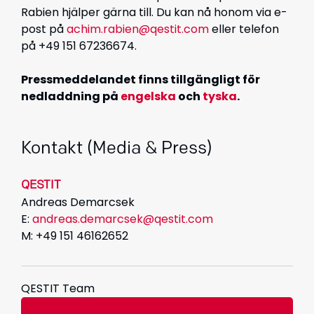
Rabien hjälper gärna till. Du kan nå honom via e-
post på
achim.rabien@qestit.com
eller telefon
på +49 151 67236674.
Pressmeddelandet finns tillgängligt för
nedladdning på
engelska
och
tyska
.
Kontakt (Media & Press)
QESTIT
Andreas Demarcsek
E:
andreas.demarcsek@qestit.com
M: +49 151 46162652
QESTIT Team