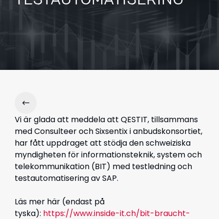
TESTAUTOMATISERING
Vi är glada att meddela att QESTIT, tillsammans
med
Consulteer
och
Sixsentix
i anbudskonsortiet,
har fått uppdraget att stödja den schweiziska
myndigheten för informationsteknik, system och
telekommunikation (BIT) med
test
ledning
och
testautomatisering
av SAP
.
Läs mer här (endast på
tyska):
https://www.inside-it.ch/bit-braucht-