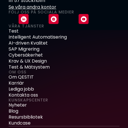
111 57 Stockholm
Se våra andra kontor
FÖLJ OSS PÅ SOCIALA MEDIER
VÅRA TJÄNSTER
Test
Intelligent Automatisering
AI-driven Kvalitet
SAP Migrering
Cybersäkerhet
Krav & UX Design
Test & Mätsystem
OM OSS
Om QESTIT
Karriär
Lediga jobb
Kontakta oss
KUNSKAPSCENTER
Nyheter
Blog
Resursbibliotek
Kundcase