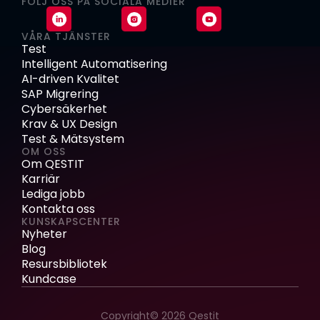
FÖLJ OSS PÅ SOCIALA MEDIER
VÅRA TJÄNSTER
Test
Intelligent Automatisering
AI-driven Kvalitet
SAP Migrering
Cybersäkerhet
Krav & UX Design
Test & Mätsystem
OM OSS
Om QESTIT
Karriär
Lediga jobb
Kontakta oss
KUNSKAPSCENTER
Nyheter
Blog
Resursbibliotek
Kundcase
Copyright© 2026 Qestit