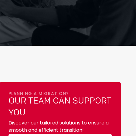
PLANNING A MIGRATION?
OUR TEAM CAN SUPPORT
YOU
Discover our tailored solutions to ensure a
smooth and efficient transition!