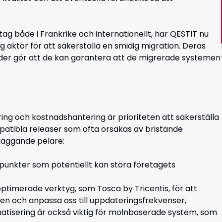
g både i Frankrike och internationellt, har QESTIT nu
ig aktör för att säkerställa en smidig migration. Deras
der gör att de kan garantera att de migrerade systemen
ng och kostnadshantering är prioriteten att säkerställa
mpatibla releaser som ofta orsakas av bristande
dläggande pelare:
ska punkter som potentiellt kan störa företagets
optimerade verktyg, som Tosca by Tricentis, för att
n och anpassa oss till uppdateringsfrekvenser,
matisering är också viktig för molnbaserade system, som