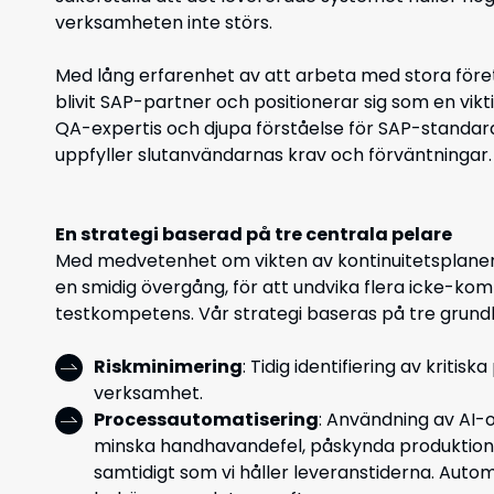
verksamheten inte störs.
Med lång erfarenhet av att arbeta med stora företa
blivit SAP-partner och positionerar sig som en vikt
QA-expertis och djupa förståelse för SAP-standar
uppfyller slutanvändarnas krav och förväntningar.
En strategi baserad på tre centrala pelare
Med medvetenhet om vikten av kontinuitetsplaneri
en smidig övergång, för att undvika flera icke-ko
testkompetens.
Vår strategi baseras på tre grun
Riskminimering
: Tidig identifiering av kriti
verksamhet.
Processautomatisering
: Användning av AI-
minska handhavandefel, påskynda produktione
samtidigt som vi håller leveranstiderna. Auto