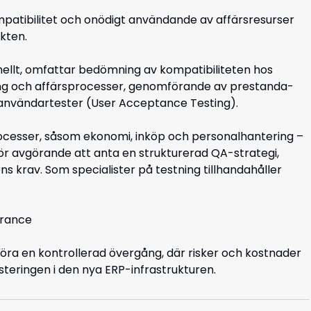
mpatibilitet och onödigt användande av affärsresurser
ekten.
onellt, omfattar bedömning av kompatibiliteten hos
ering och affärsprocesser, genomförande av prestanda-
 användartester (User Acceptance Testing).
ocesser
,
såsom
ekonomi
,
inköp
och
personalhantering
–
ör
avgörande
att
anta
en
strukturerad
QA-strategi,
ens
krav
. Som specialist
er
på
testning
tillhandahåller
rance
öra en kontrollerad övergång, där risker och kostnader
teringen i den nya ERP-infrastrukturen.