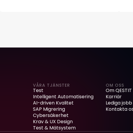
VÅRA TJÄNSTER
OM OSS
Test
Om QESTIT
Intelligent Automatisering
Karriär
AI-driven Kvalitet
Lediga jobb
SAP Migrering
Kontakta o
Cybersäkerhet
Krav & UX Design
Test & Mätsystem