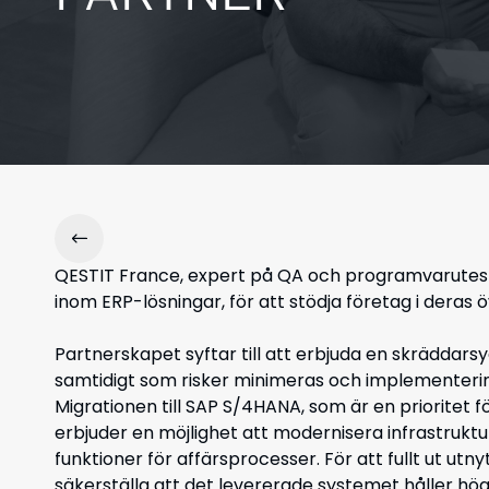
QESTIT France, expert på QA och programvarutest
inom ERP-lösningar, för att stödja företag i deras 
Partnerskapet syftar till att erbjuda en skräddar
samtidigt som risker minimeras och implementerin
Migrationen till SAP S/4HANA, som är en prioritet
erbjuder en möjlighet att modernisera infrastruktu
funktioner för affärsprocesser. För att fullt ut ut
säkerställa att det levererade systemet håller hög 