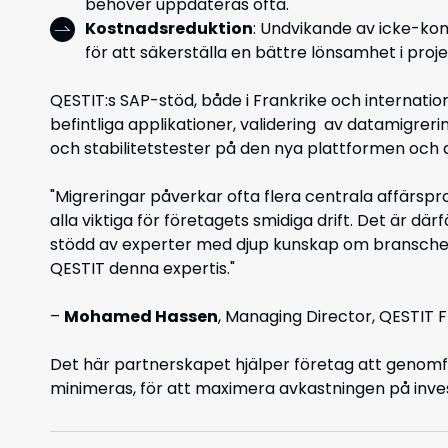
behöver uppdateras ofta.
Kostnadsreduktion
: Undvikande av icke-ko
för att säkerställa en bättre lönsamhet i proj
QESTIT:s SAP-stöd, både i Frankrike och internati
befintliga applikationer, validering av datamigr
och stabilitetstester på den nya plattformen och
"
Migreringar
påverkar
ofta
flera
centrala
affärspr
alla
viktiga
för
företagets
smidiga
drift. Det
är
därf
stödd
av
expert
er
med
djup
kunskap
om
bransch
QESTIT
denna
expertis
."
–
Mohamed
Hassen
,
Managing
Director,
QESTIT
F
Det här partnerskapet hjälper företag att genomf
minimeras, för att maximera avkastningen på inves