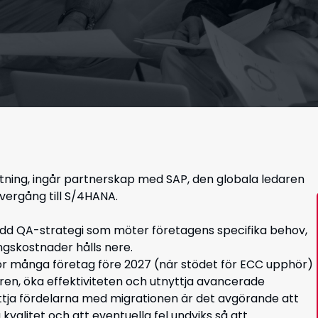
ning, ingår partnerskap med SAP, den globala ledaren
övergång till S/4HANA.
sydd QA-strategi som möter företagens specifika behov,
gskostnader hålls nere.
 för många företag före 2027 (när stödet för ECC upphör)
ren, öka effektiviteten och utnyttja avancerade
nyttja fördelarna med migrationen är det avgörande att
kvalitet och att eventuella fel undviks så att