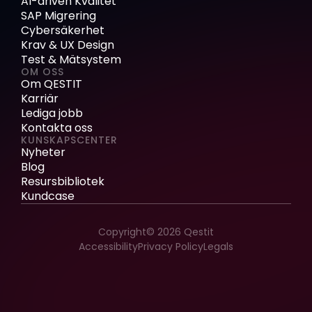
AI-driven Kvalitet
SAP Migrering
Cybersäkerhet
Krav & UX Design
Test & Mätsystem
OM OSS
Om QESTIT
Karriär
Lediga jobb
Kontakta oss
KUNSKAPSCENTER
Nyheter
Blog
Resursbibliotek
Kundcase
Copyright© 2026 Qestit
Accessibility
Privacy Policy
Legals