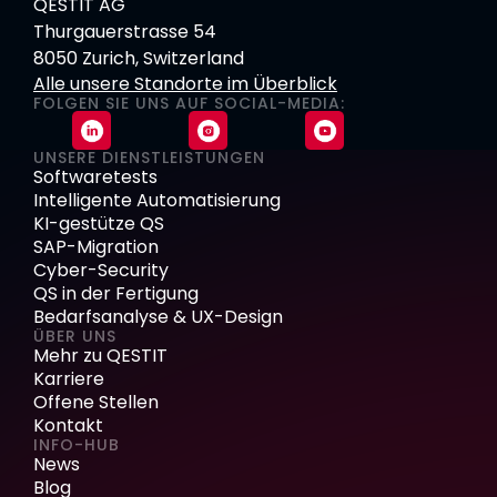
QESTIT AG
Thurgauerstrasse 54
8050 Zurich, Switzerland
Alle unsere Standorte im Überblick
FOLGEN SIE UNS AUF SOCIAL-MEDIA:
UNSERE DIENSTLEISTUNGEN
Softwaretests
Intelligente Automatisierung
KI-gestütze QS
SAP-Migration
Cyber-Security
QS in der Fertigung
Bedarfsanalyse & UX-Design
ÜBER UNS
Mehr zu QESTIT
Karriere
Offene Stellen
Kontakt
INFO-HUB
News
Blog