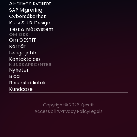
AI-driven Kvalitet
SAP Migrering
Cybersäkerhet
Krav & UX Design
Test & Mätsystem
OM OSS
Om QESTIT
Karriär
Lediga jobb
Kontakta oss
KUNSKAPSCENTER
Nyheter
Blog
Resursbibliotek
Kundcase
Copyright© 2026 Qestit
Accessibility
Privacy Policy
Legals