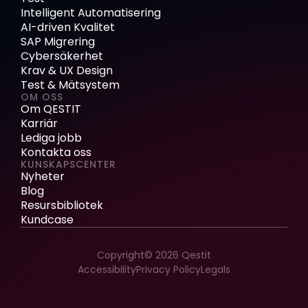
Intelligent Automatisering
AI-driven Kvalitet
SAP Migrering
Cybersäkerhet
Krav & UX Design
Test & Mätsystem
OM OSS
Om QESTIT
Karriär
Lediga jobb
Kontakta oss
KUNSKAPSCENTER
Nyheter
Blog
Resursbibliotek
Kundcase
Copyright© 2026 Qestit
Accessibility
Privacy Policy
Legals