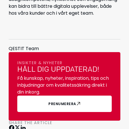
kan bidra till bättre digitala upplevelser, både
hos våra kunder och i vårt eget team.
QESTIT Team
INSIKTER & NYHETER
HÅLL DIG UPPDATERAD!
Få kunskap, nyheter, inspiration, tips och
inbjudningar om kvalitetssäkring direkt i
din inkorg.
PRENUMERERA
SHARE THE ARTICLE