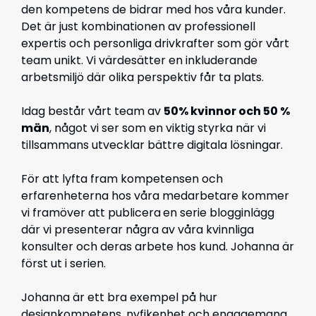
den kompetens de bidrar med hos våra kunder.
D
et är just kombinationen av professionell
expertis och personliga drivkrafter som gör vårt
team unikt.
Vi värdesätter en inkluderande
arbetsmiljö där olika perspektiv får ta plats.
Idag består vårt team av
50% kvinnor och 50 %
män
, något vi ser som en viktig styrka när vi
tillsammans utvecklar bättre digitala lösningar.
För att lyfta fram kompetensen och
erfarenheterna hos våra medarbetare kommer
vi framöver att publicera
en serie blogginlägg
där vi presenterar några av våra kvinnliga
konsulter och deras arbete hos kund.
Johanna är
först ut i serien.
Johanna är ett bra exempel på hur
designkompetens, nyfikenhet och engagemang