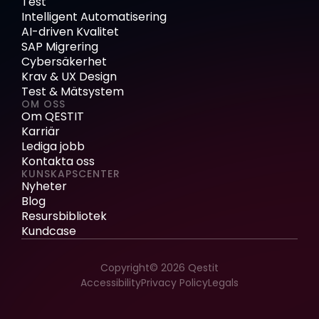
Test
Intelligent Automatisering
AI-driven Kvalitet
SAP Migrering
Cybersäkerhet
Krav & UX Design
Test & Mätsystem
OM OSS
Om QESTIT
Karriär
Lediga jobb
Kontakta oss
KUNSKAPSCENTER
Nyheter
Blog
Resursbibliotek
Kundcase
Copyright© 2026 Qestit
Accessibility
Privacy Policy
Legals