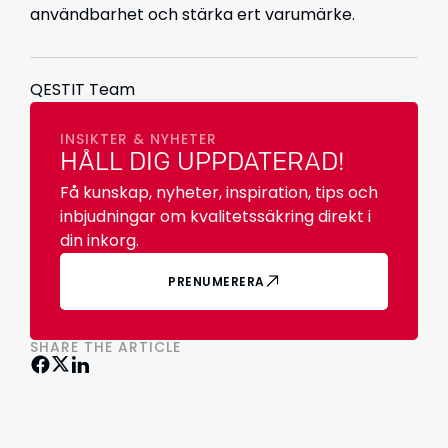
användbarhet och stärka ert varumärke.
QESTIT Team
INSIKTER & NYHETER
HÅLL DIG UPPDATERAD!
Få kunskap, nyheter, inspiration, tips och
inbjudningar om kvalitetssäkring direkt i
din inkorg.
PRENUMERERA
SHARE THE ARTICLE