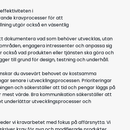
ffektiviteten i
rande kravprocesser för att
lning utgör också en väsentlig
att dokumentera vad som behöver utvecklas, utan
områden, engagera intressenter och anpassa sig
rar också vad produkten eller tjänsten ska göra och
ger till grund för design, testning och underhåll.
minskar du avsevärt behovet av kostsamma
gar senare i utvecklingsprocessen. Prioriteringar
lningen och säkerställer att tid och pengar läggs på
 mest värde. Bra kommunikation säkerställer att
ket underlättar utvecklingsprocesser och
eder vi kravarbetet med fokus på affärsnytta. Vi
skriver krav för nya och modifierade produkter,