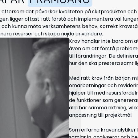
KAPAR
FRAMGÅNG
 eftersom det påverkar kvaliteten på slutprodukten och e
en ligger oftast i att förstå och implementera väl funge
et och kunna möta verksamhetens behov. Korrekt kravstäl
timera resurser och skapa nöjda användare.
Krav handlar inte bara om 
även om att förstå problem
till förändringar. De definie
hur den ska prestera samt lig
Med rätt krav från början 
omarbetningar och reviderin
hjälper till med resursförde
de funktioner som genererar
alla har samma riktning, vil
anpassning till projektmål.
Som erfarna kravanalytiker l
samlar in, analyserar och be