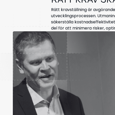
RÄTT KRAV S
Rätt kravställning är avgörande
utvecklingsprocessen. Utmaning
säkerställa kostnadseffektivit
del för att minimera risker, op