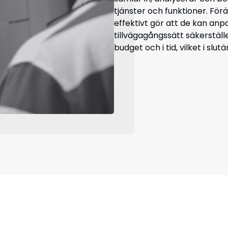
tjänster och funktioner. För
effektivt gör att de kan anp
tillvägagångssätt säkerstäl
budget och i tid, vilket i slu