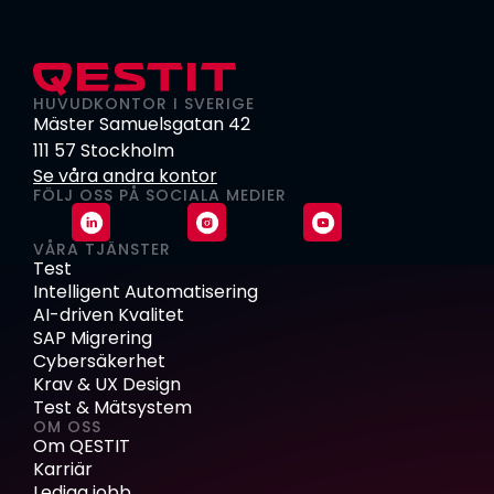
HUVUDKONTOR I SVERIGE
Mäster Samuelsgatan 42
111 57 Stockholm
Se våra andra kontor
FÖLJ OSS PÅ SOCIALA MEDIER
VÅRA TJÄNSTER
Test
Intelligent Automatisering
AI-driven Kvalitet
SAP Migrering
Cybersäkerhet
Krav & UX Design
Test & Mätsystem
OM OSS
Om QESTIT
Karriär
Lediga jobb