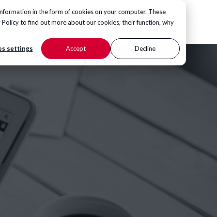
information in the form of cookies on your computer. These
KONTAKT
Hub
 Policy
to find out more about our cookies, their function, why
s settings
Accept
Decline