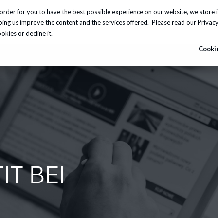
order for you to have the best possible experience on our website, we store 
leistungen
Insights
Über uns
Karriere
Info-
lping us improve the content and the services offered. Please read our
Privacy
kies or decline it.
Cookie
IT BEI