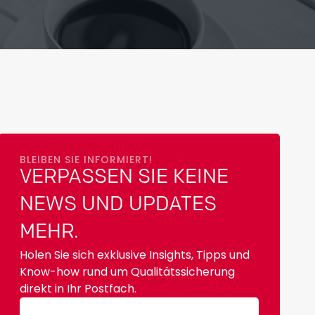
BLEIBEN SIE INFORMIERT!
VERPASSEN SIE KEINE
NEWS UND UPDATES
MEHR.
Holen Sie sich exklusive Insights, Tipps und
Know-how rund um Qualitätssicherung
direkt in Ihr Postfach.