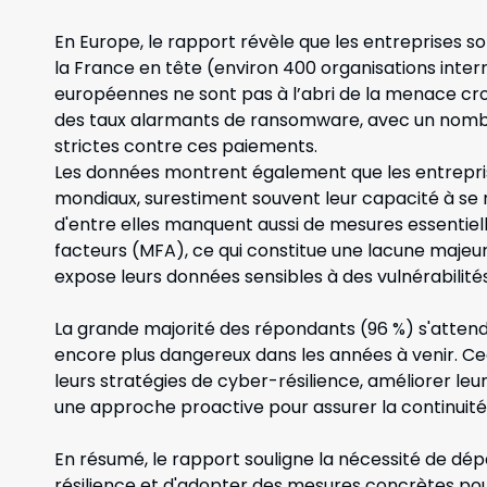
En Europe, le rapport révèle que les entreprises so
la France en tête (environ 400 organisations interr
européennes ne sont pas à l’abri de la menace cro
des taux alarmants de ransomware, avec un nombre 
strictes contre ces paiements.
Les données montrent également que les entrepr
mondiaux, surestiment souvent leur capacité à se
d'entre elles manquent aussi de mesures essentielle
facteurs (MFA), ce qui constitue une lacune majeur
expose leurs données sensibles à des vulnérabilités
La grande majorité des répondants (96 %) s'atte
encore plus dangereux dans les années à venir. Cec
leurs stratégies de cyber-résilience, améliorer l
une approche proactive pour assurer la continuit
En résumé, le rapport souligne la nécessité de dép
résilience et d'adopter des mesures concrètes pou