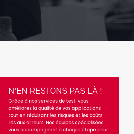
N'EN RESTONS PAS LÀ !
Grâce à nos services de test, vous
améliorez la qualité de vos applications
tout en réduisant les risques et les coûts
liés aux erreurs. Nos équipes spécialisées
vous accompagnent à chaque étape pour