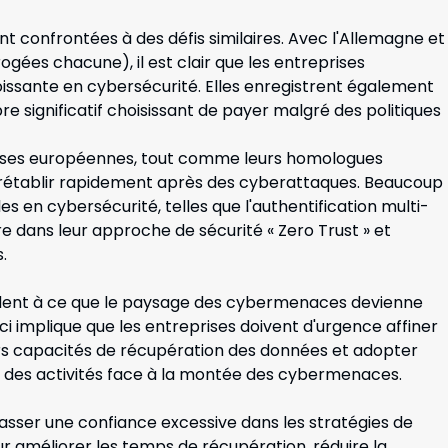
nt confrontées à des défis similaires. Avec l'Allemagne et
ogées chacune), il est clair que les entreprises
issante en cybersécurité. Elles enregistrent également
significatif choisissant de payer malgré des politiques
ises européennes, tout comme leurs homologues
 rétablir rapidement après des cyberattaques. Beaucoup
s en cybersécurité, telles que l'authentification multi-
e dans leur approche de sécurité « Zero Trust » et
.
ndent à ce que le paysage des cybermenaces devienne
i implique que les entreprises doivent d'urgence affiner
eurs capacités de récupération des données et adopter
é des activités face à la montée des cybermenaces.
asser une confiance excessive dans les stratégies de
r améliorer les temps de récupération, réduire la