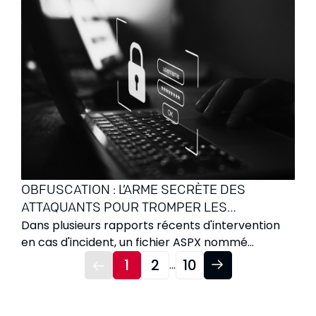
de l'utilisation des ressources, et de mettre en
place une approche fine et plus intelligente du
cloud.
OBFUSCATION : L’ARME SECRÈTE DES
ATTAQUANTS POUR TROMPER LES
Dans plusieurs rapports récents d'intervention
ANTIVIRUS
en cas d'incident, un fichier ASPX nommé
UpdateChecker.aspx est apparu à plusieurs
1
2
10
...
reprises. Le nom exact importe peu — la
prochaine fois, il pourrait s’agir de
StatusReport.aspx ou healthcheck.ashx. Le