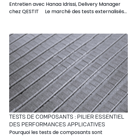
Entretien avec Hanaa Idrissi, Delivery Manager
chez QESTIT Le marché des tests externalisés
est en pleine expansion et devrait dépasser 12
milliards de dollars d’ici 2035*. Avec près de 40%
des tests externalisés** réalisés entre l’Europe, le
Moyen-Orient et l’Afrique, les entreprises
cherchent des partenaires fiables capables
d’allier expertise technique et proximité
culturelle. C’est exactement là que notre centre
de tests du Caire se distingue, avec Hanaa, notre
Delivery Manager francophone, en première
ligne. Hanaa, pouvez-vous nous présenter votre
rôle au sein du centre de tests du Caire ? « Mon
rôle est de faire le lien entre nos clients français
et nos équipes locales. Je suis basée au Caire et
je m’assure que chaque projet soit mené avec
TESTS DE COMPOSANTS : PILIER ESSENTIEL
rigueur et efficacité. Je travaille directement
DES PERFORMANCES APPLICATIVES
avec le directeur local en Égypte pour choisir et
Pourquoi les tests de composants sont
sélectionner les consultants, tandis que le