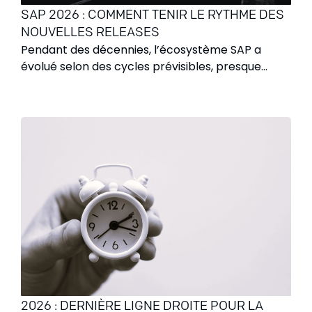
SAP 2026 : COMMENT TENIR LE RYTHME DES
NOUVELLES RELEASES
Pendant des décennies, l’écosystème SAP a
évolué selon des cycles prévisibles, presque
confortables. Les montées de version étaient
perçues comme des projets monumentaux,
espacés de plusieurs années. Cependant, à
l'horizon 2026, ce modèle traditionnel s'efface
définitivement.
2026 : DERNIÈRE LIGNE DROITE POUR LA