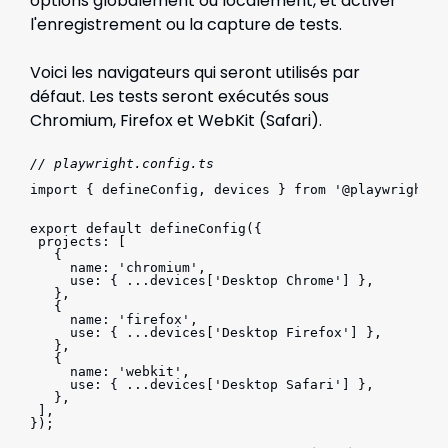
options globalement ou localement, et activer
l'enregistrement ou la capture de tests.
Voici les navigateurs qui seront utilisés par
défaut. Les tests seront exécutés sous
Chromium, Firefox et WebKit (Safari).
// playwright.config.ts
import { defineConfig, devices } from '@playwright/t
export default defineConfig({
 projects: [
   {
     name: 'chromium',
     use: { ...devices['Desktop Chrome'] },
   },
   {
     name: 'firefox',
     use: { ...devices['Desktop Firefox'] },
   },
   {
     name: 'webkit',
     use: { ...devices['Desktop Safari'] },
   },
 ],
});