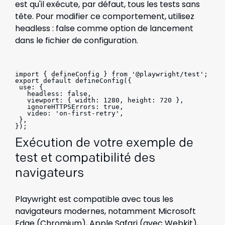
est qu'il exécute, par défaut, tous les tests sans
tête. Pour modifier ce comportement, utilisez
headless : false comme option de lancement
dans le fichier de configuration.
import { defineConfig } from '@playwright/test';
export default defineConfig({
 use: {
   headless: false,
   viewport: { width: 1280, height: 720 },
   ignoreHTTPSErrors: true,
   video: 'on-first-retry',
 },
});
Exécution de votre exemple de
test et compatibilité des
navigateurs
Playwright est compatible avec tous les
navigateurs modernes, notamment Microsoft
Edge (Chromium), Apple Safari (avec Webkit),