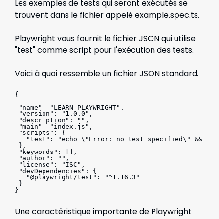
Les exemples de tests qui seront exécutés se
trouvent dans le fichier appelé example.spec.ts.
Playwright vous fournit le fichier JSON qui utilise
"test" comme script pour l'exécution des tests.
Voici à quoi ressemble un fichier JSON standard.
{
 "name": "LEARN-PLAYWRIGHT",
 "version": "1.0.0",
 "description": "",
 "main": "index.js",
 "scripts": {
   "test": "echo \"Error: no test specified\" && exi
 },
 "keywords": [],
 "author": "",
 "license": "ISC",
 "devDependencies": {
   "@playwright/test": "^1.16.3"
 }
}
Une caractéristique importante de Playwright