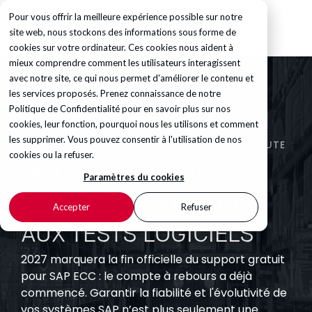
Pour vous offrir la meilleure expérience possible sur notre
site web, nous stockons des informations sous forme de
cookies sur votre ordinateur. Ces cookies nous aident à
mieux comprendre comment les utilisateurs interagissent
avec notre site, ce qui nous permet d'améliorer le contenu et
les services proposés. Prenez connaissance de notre
Politique de Confidentialité
pour en savoir plus sur nos
cookies, leur fonction, pourquoi nous les utilisons et comment
les supprimer. Vous pouvez consentir à l'utilisation de nos
FAITES ÉVOLUER VOTRE SOLUTION SAP EN TOUTE
CONFIANCE
cookies ou la refuser.
OPTIMISEZ VOTRE
Paramètres du cookies
SYSTÈME SAP GRÂCE
Accepter
Refuser
AUX TESTS LOGICIELS
2027 marquera la fin officielle du support gratuit
pour SAP ECC : le compte à rebours a déjà
commencé. Garantir la fiabilité et l'évolutivité de
vos systèmes SAP n’est plus seulement une