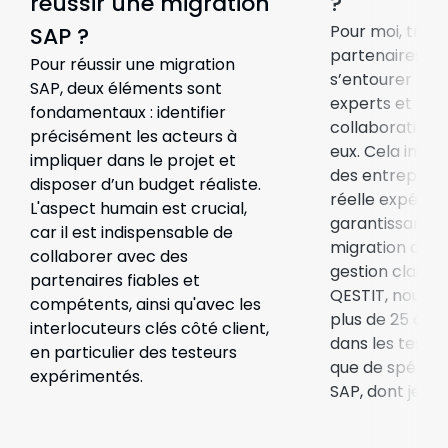
réussir une migration
?
Pour moi, trava
SAP ?
partenaires fiab
Pour réussir une migration
s’entourer de 
SAP, deux éléments sont
experts et dé
fondamentaux : identifier
collaboration 
précisément les acteurs à
eux. Cela impli
impliquer dans le projet et
des entreprise
disposer d’un budget réaliste.
réelle expérien
L'aspect humain est crucial,
garantissant ai
car il est indispensable de
migration de qu
collaborer avec des
gestion claire 
partenaires fiables et
QESTIT, nous b
compétents, ainsi qu'avec les
plus de 25 ans
interlocuteurs clés côté client,
dans les tests lo
en particulier des testeurs
que de spéciali
expérimentés.
SAP, dont je fai